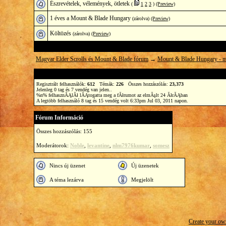
Észrevételek, vélemények, ötletek
(
1
2
3
)
(Preview)
1 éves a Mount & Blade Hungary
(zárolva)
(Preview)
Költözés
(zárolva)
(Preview)
Magyar Elder Scrolls és Mount & Blade fórum
→
Mount & Blade Hungary - m
Regisztrált felhasználók:
612
Témák:
226
Összes hozzászólás:
23,373
Jelenleg
0
tag és
7
vendég van jelen.
.
%n% felhasznĂĄlĂł lĂĄtogatta meg a fĂłrumot az elmĂşlt 24 ĂłrĂĄban
A legtöbb felhasználó 8 tag és 15 vendég volt 6:33pm Jul 03, 2011 napon.
Fórum Információ
Összes hozzászólás: 155
Moderátorok:
Noble
,
levantine
,
nlm7976kumar
,
somesz
Nincs új üzenet
Új üzenetek
A téma lezárva
Megjelölt
Create your o