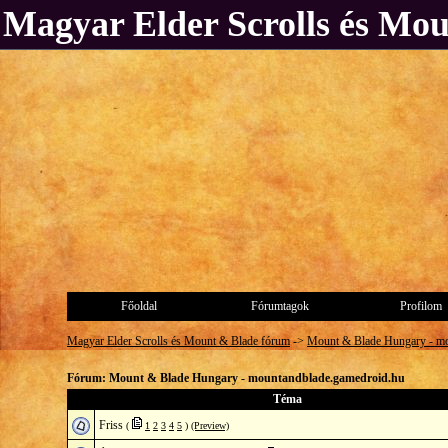
Magyar Elder Scrolls és Mo
Főoldal
Fórumtagok
Profilom
Magyar Elder Scrolls és Mount & Blade fórum
->
Mount & Blade Hungary - mo
Fórum: Mount & Blade Hungary - mountandblade.gamedroid.hu
Téma
Friss
(
1
2
3
4
5
)
(Preview)