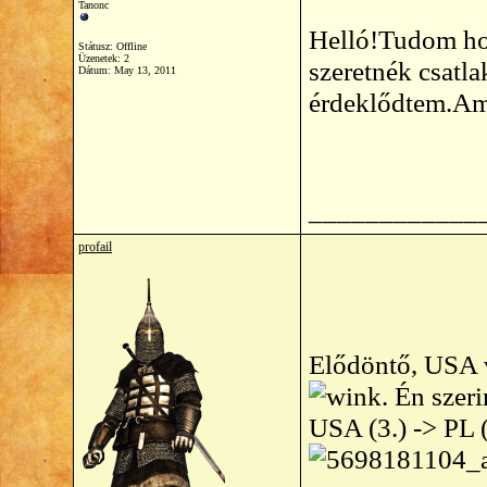
Tanonc
Helló!Tudom hog
Státusz: Offline
Üzenetek: 2
szeretnék csatl
Dátum:
May 13, 2011
érdeklődtem.Am
____________
profail
Elődöntő, USA 
. Én szer
USA (3.) -> PL (