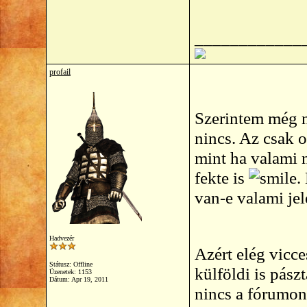
____________
profail
Szerintem még n
nincs. Az csak o
mint ha valami 
fekte is
.
van-e valami jel
Hadvezér
Azért elég vicc
Státusz: Offline
külföldi is pász
Üzenetek: 1153
Dátum:
Apr 19, 2011
nincs a fórumon