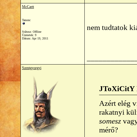
McCartt
Tanonc
nem tudtatok kiá
Státusz: Offline
Üzenetek: 9
Dátum:
Apr 19, 2011
____________
Szentgyorgyi
JToXiCitY 
Azért elég 
rakatnyi kül
somesz
vag
mérő?