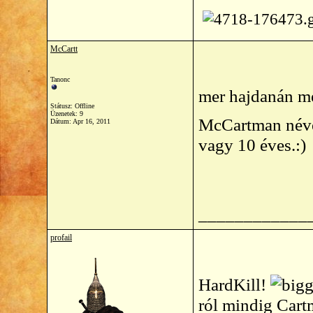
McCartt
Tanonc
mer hajdanán mé
Státusz: Offline
Üzenetek: 9
McCartman néve
Dátum:
Apr 16, 2011
vagy 10 éves.:)
____________
profail
HardKill!
ról mindig Cart