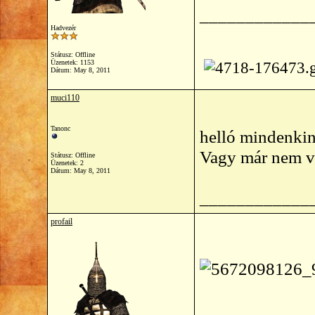
____________
Hadvezér
Státusz: Offline
Üzenetek: 1153
Dátum:
May 8, 2011
muci110
Tanonc
helló mindenkin
Vagy már nem v
Státusz: Offline
Üzenetek: 2
Dátum:
May 8, 2011
____________
profail