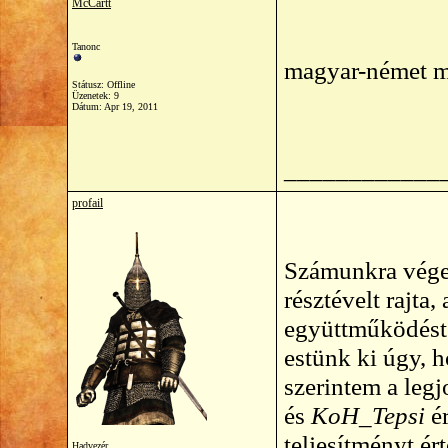
McCartt
Tanonc
magyar-német m
Státusz: Offline
Üzenetek: 9
Dátum:
Apr 19, 2011
____________
profail
Számunkra vége
résztévelt rajta,
együttműködést. 
estünk ki úgy, 
szerintem a leg
és
KoH_Tepsi
ér
teljesítményt ér
Hadvezér