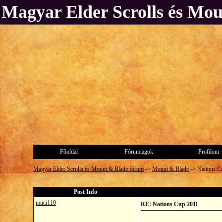
Magyar Elder Scrolls és Mo
Főoldal
Fórumtagok
Profilom
Magyar Elder Scrolls és Mount & Blade fórum
->
Mount & Blade
->
Nations C
Post Info
muci110
RE: Nations Cup 2011