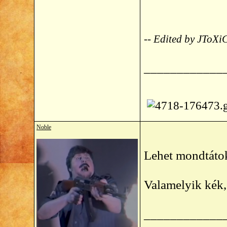
-- Edited by JToXi
____________
Noble
Lehet mondtátok
Valamelyik kék, 
____________