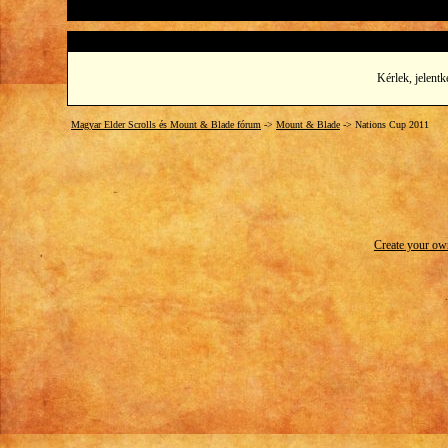
Kérlek, jelentk
Magyar Elder Scrolls és Mount & Blade fórum
->
Mount & Blade
->
Nations Cup 2011
Create your o