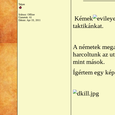
Talpas
Státusz: Offline
Kémek
Üzenetek: 61
Dátum:
Apr 19, 2011
taktikánkat.
A németek megad
harcoltunk az ut
mint mások.
Ígértem egy képe