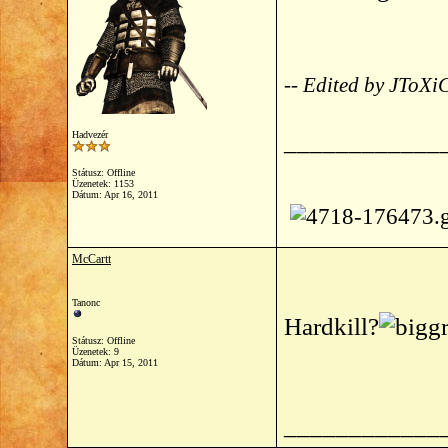
-- Edited by JToXi
____________
Hadvezér
Státusz: Offline
Üzenetek: 1153
Dátum:
Apr 16, 2011
McCartt
Tanonc
Hardkill?
Státusz: Offline
Üzenetek: 9
Dátum:
Apr 15, 2011
____________