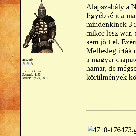
Alapszabály a 
Egyébként a ma
mindenkinek 3 
mikor lesz war,
sem jött el. Ezé
Mellesleg írták 
a magyar csapato
Hadvezér
hamar, de mégse
Státusz: Offline
körülmények köz
Üzenetek: 1153
Dátum:
Apr 20, 2011
____________