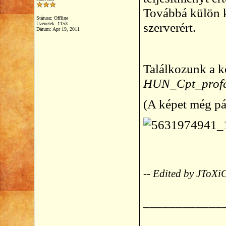
Továbbá külön 
Státusz: Offline
szerverért.
Üzenetek: 1153
Dátum:
Apr 19, 2011
Találkozunk a k
HUN_Cpt_profa
(A képet még pár
-- Edited by JToXi
____________