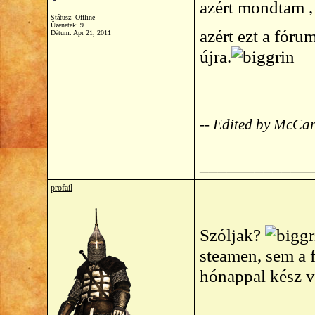
azért mondtam ,
Státusz: Offline
Üzenetek: 9
azért ezt a fóru
Dátum:
Apr 21, 2011
újra.
-- Edited by McCar
____________
profail
Szóljak?
steamen, sem a 
hónappal kész vo