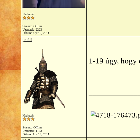
Hadvezér
Státusz: Offline
Üzenetek: 2223
Dátum:
Apr 19, 2011
profail
1-19 úgy, hogy 
____________
Hadvezér
Státusz: Offline
Üzenetek: 1153
Dátum:
Apr 19, 2011