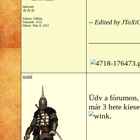
Hadvezér
Státusz: Offline
-- Edited by JToX
Üzenetek: 1153
Dátum:
May 8, 2011
____________
profail
Üdv a fórumon, 
már 3 hete kies
.