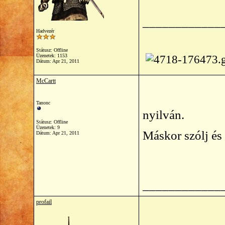
____________
Hadvezér
Státusz: Offline
Üzenetek: 1153
Dátum:
Apr 21, 2011
McCartt
Tanonc
nyilván.
Státusz: Offline
Üzenetek: 9
Máskor szólj és
Dátum:
Apr 21, 2011
____________
profail