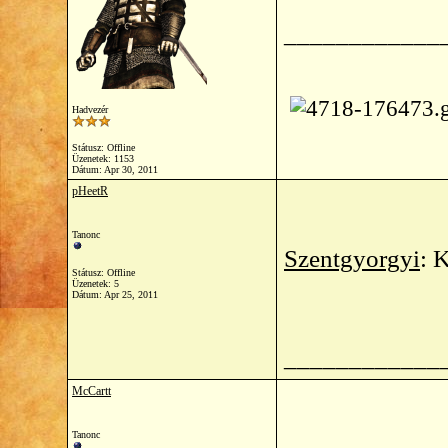
____________
Hadvezér
Státusz: Offline
Üzenetek: 1153
Dátum:
Apr 30, 2011
pHeetR
Tanonc
Szentgyorgyi
: 
Státusz: Offline
Üzenetek: 5
Dátum:
Apr 25, 2011
____________
McCartt
Tanonc