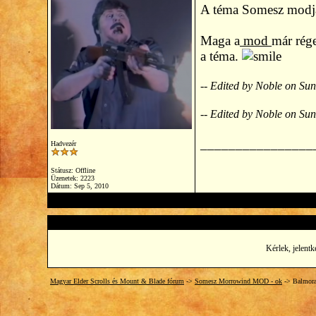
A téma Somesz modjá
Maga a
mod
már rége
a téma.
-- Edited by Noble on Su
-- Edited by Noble on Su
________________
Hadvezér
Státusz: Offline
Üzenetek: 2223
Dátum:
Sep 5, 2010
Kérlek, jelentk
Magyar Elder Scrolls és Mount & Blade fórum
->
Somesz Morrowind MOD - ok
->
Balmora