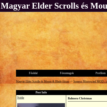
Magyar Elder Scrolls és Mo
Főoldal
Fórumtagok
Profilom
Magyar Elder Scrolls és Mount & Blade fórum
->
Somesz Morrowind MOD - 
Post Info
Noble
Balmora Christmas