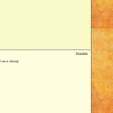
Permalink
 van is róla kép.