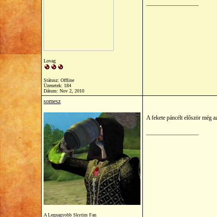
__________________
Lovag
Státusz: Offline
Üzenetek: 184
Dátum:
Nov 2, 2010
somesz
A fekete páncélt először még a
__________________
A Legnagyobb Skyrim Fan