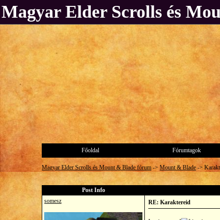
Magyar Elder Scrolls és Mo
Főoldal
Fórumtagok
Magyar Elder Scrolls és Mount & Blade fórum
->
Mount & Blade
->
Karakt
Post Info
somesz
RE: Karaktereid