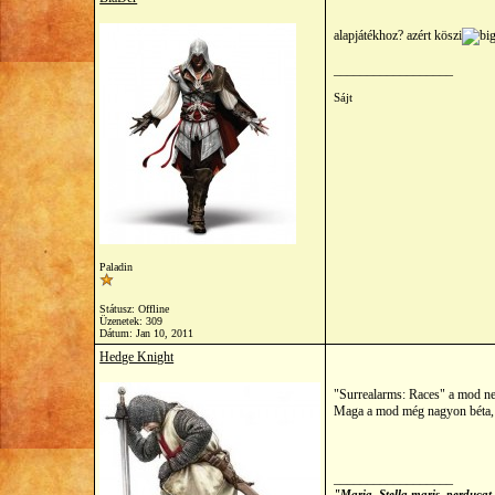
alapjátékhoz? azért köszi
__________________
Sájt
Paladin
Státusz: Offline
Üzenetek: 309
Dátum:
Jan 10, 2011
Hedge Knight
"Surrealarms: Races" a mod ne
Maga a mod még nagyon béta, d
__________________
"Maria, Stella maris, perducat