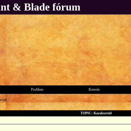
unt & Blade fórum
Profilom
Keresés
ereid
TOPIC: Karaktereid