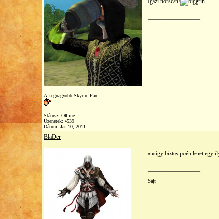
Igazi norscan!
__________________
A Legnagyobb Skyrim Fan
Státusz: Offline
Üzenetek: 4539
Dátum:
Jan 10, 2011
BlaDer
amúgy biztos poén lehet egy i
__________________
Sájt