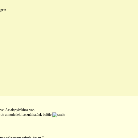
ve. Az alapjátékhoz van.
e a modellek használhatóak belőle.
 nos ad portam salutis. Amen."