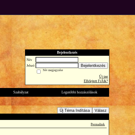
Bejelentkezés
Név
Bejelentkezés
Jelszó
Név megjegyzése
Új tag
Elfelejtett FiĂłk?
Szabályzat
Legutóbbi hozzászólások
Új Téma Indítása
Válasz
Permalink