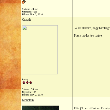
Státusz: Offline
Üzenetek: 4539
Dátum:
Nov 2, 2010
Csatadi
Ja, azt akartam, hogy barátság
Kicsit módosított native.
__________________
Lovag
Státusz: Offline
Üzenetek: 184
Dátum:
Nov 2, 2010
Mohotom
Elég jól néz ki Bulcsu. Ez mi