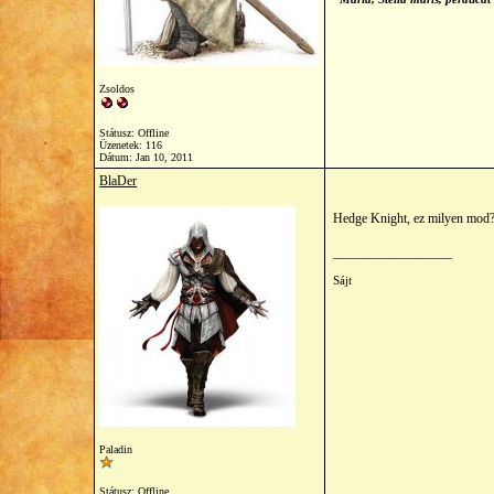
Zsoldos
Státusz: Offline
Üzenetek: 116
Dátum:
Jan 10, 2011
BlaDer
Hedge Knight, ez milyen mod
__________________
Sájt
Paladin
Státusz: Offline