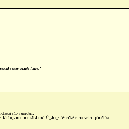
 nos ad portam salutis. Amen."
ncélokat a 15. században.
 is, kár hogy nincs normál skinnel. Úgyhogy elérhetővé tettem ezeket a páncélokat.