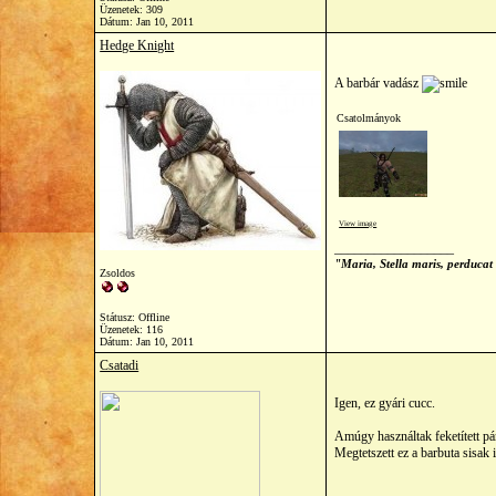
Üzenetek: 309
Dátum:
Jan 10, 2011
Hedge Knight
A barbár vadász
Csatolmányok
View image
__________________
"Maria, Stella maris, perducat
Zsoldos
Státusz: Offline
Üzenetek: 116
Dátum:
Jan 10, 2011
Csatadi
Igen, ez gyári cucc.
Amúgy használtak feketített pá
Megtetszett ez a barbuta sisak