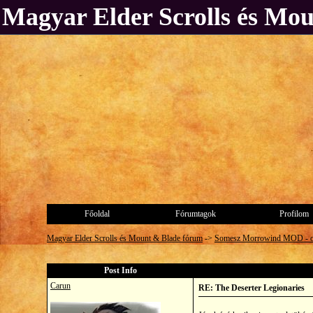
Magyar Elder Scrolls és Mo
Főoldal
Fórumtagok
Profilom
Magyar Elder Scrolls és Mount & Blade fórum
->
Somesz Morrowind MOD - 
Post Info
Carun
RE: The Deserter Legionaries