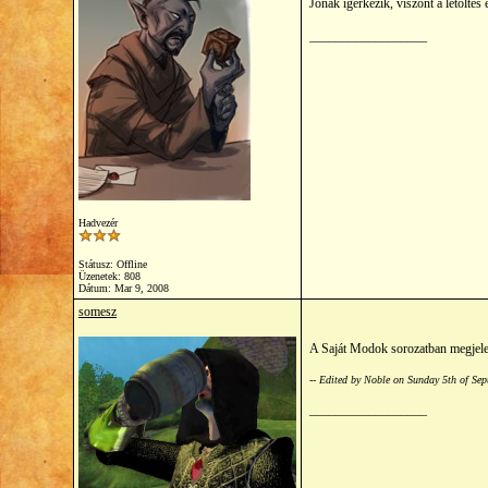
Jónak ígérkezik, viszont a letöltés
__________________
Hadvezér
Státusz: Offline
Üzenetek: 808
Dátum:
Mar 9, 2008
somesz
A Saját Modok sorozatban megjel
-- Edited by Noble on Sunday 5th of S
__________________