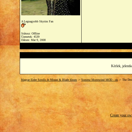
A Legnagyobb Skyrim Fan
Státusz: Offline
Üzenetek: 4539
Dátum:
Mar 9, 2008
Kérlek, jelentk
Magyar Elder Scrolls és Mount & Blade fórum
->
Somesz Morrowind MOD - ok
->
The Dese
Create your o