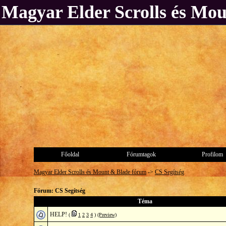
Magyar Elder Scrolls és Mo
Főoldal
Fórumtagok
Profilom
Magyar Elder Scrolls és Mount & Blade fórum
->
CS Segítség
Fórum: CS Segítség
Téma
HELP!
(
1
2
3
4
)
(Preview)