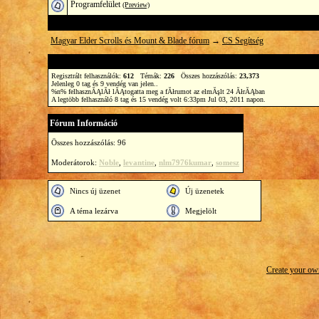
Programfelület
(Preview)
Magyar Elder Scrolls és Mount & Blade fórum
→
CS Segítség
Regisztrált felhasználók:
612
Témák:
226
Összes hozzászólás:
23,373
Jelenleg
0
tag és
9
vendég van jelen.
.
%n% felhasznĂĄlĂł lĂĄtogatta meg a fĂłrumot az elmĂşlt 24 ĂłrĂĄban
A legtöbb felhasználó 8 tag és 15 vendég volt 6:33pm Jul 03, 2011 napon.
Fórum Információ
Összes hozzászólás: 96
Moderátorok:
Noble
,
levantine
,
nlm7976kumar
,
somesz
Nincs új üzenet
Új üzenetek
A téma lezárva
Megjelölt
Create your o