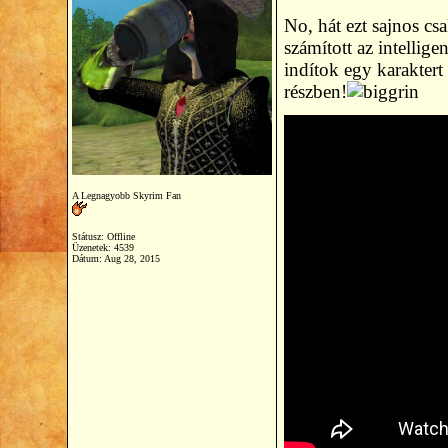
No, hát ezt sajnos cs
számított az intelli
indítok egy karaktert
részben!
A Legnagyobb Skyrim Fan
Státusz: Offline
Üzenetek: 4539
Dátum:
Aug 28, 2015