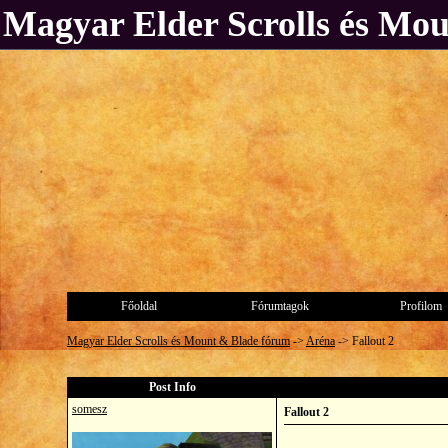
Magyar Elder Scrolls és Mo
Főoldal
Fórumtagok
Profilom
Magyar Elder Scrolls és Mount & Blade fórum
->
Aréna
->
Fallout 2
Post Info
somesz
Fallout 2