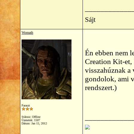
____________
Sájt
Womath
Én ebben nem le
Creation Kit-et
visszahúznak a 
gondolok, ami v
rendszert.)
Paraszt
____________
Státusz: Offline
Üzenetek: 1507
Dátum:
Jan 15, 2012