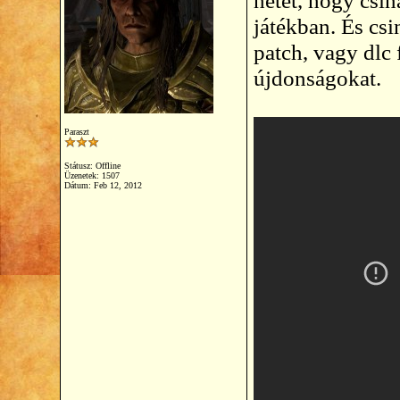
hetet, hogy csin
játékban. És cs
patch, vagy dlc
újdonságokat.
Paraszt
Státusz: Offline
Üzenetek: 1507
Dátum:
Feb 12, 2012