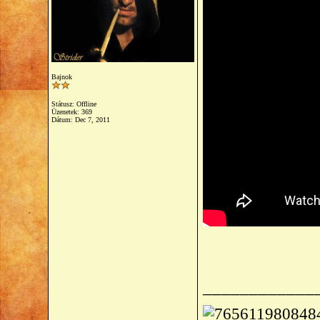
Bajnok
Státusz: Offline
Üzenetek: 369
Dátum:
Dec 7, 2011
____________