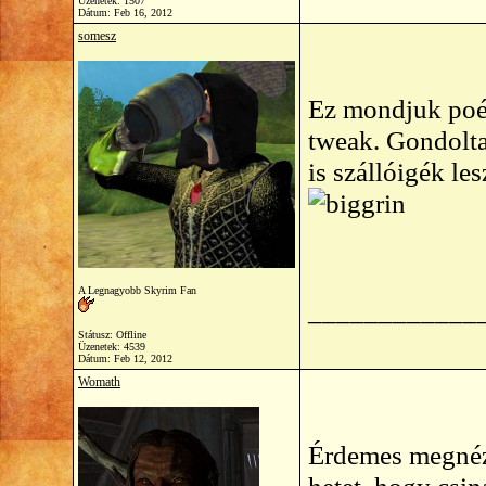
Üzenetek: 1507
Dátum:
Feb 16, 2012
somesz
Ez mondjuk poé
tweak. Gondolta
is szállóigék l
A Legnagyobb Skyrim Fan
____________
Státusz: Offline
Üzenetek: 4539
Dátum:
Feb 12, 2012
Womath
Érdemes megnézn