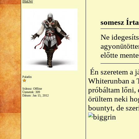
BlaDer
somesz Írta
Ne idegesít
agyonütötte
előtte mente
Én szeretem a j
Paladin
Whiterunban a T
próbáltam lőni, 
Státusz: Offline
Üzenetek: 309
Dátum:
Jan 15, 2012
örültem neki ho
bountyt, de szer