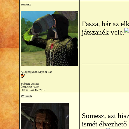
somesz
Fasza, bár az e
játszanék vele.
____________
A Legnagyobb Skyrim Fan
Státusz: Offline
Üzenetek: 4539
Dátum:
Jan 15, 2012
Womath
Somesz, azt hisz
ismét élvezhető