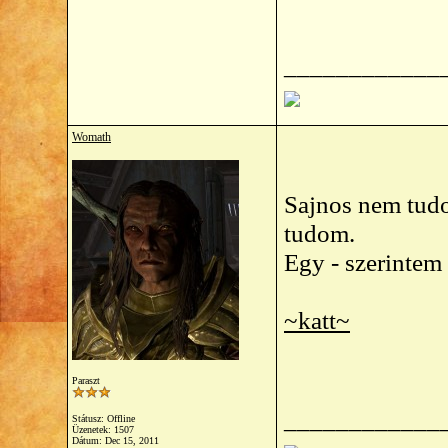
____________
Womath
Sajnos nem tudom
tudom.
Egy - szerintem 
~katt~
Paraszt
____________
Státusz: Offline
Üzenetek: 1507
Dátum:
Dec 15, 2011