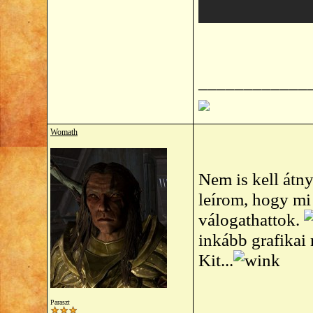
____________
Womath
Nem is kell átny
leírom, hogy mi 
válogathattok.
inkább grafikai
Kit...
Paraszt