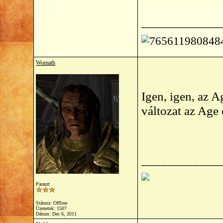
____________
Womath
Igen, igen, az 
változat az Age
____________
Paraszt
Státusz: Offline
Üzenetek: 1507
Dátum:
Dec 6, 2011