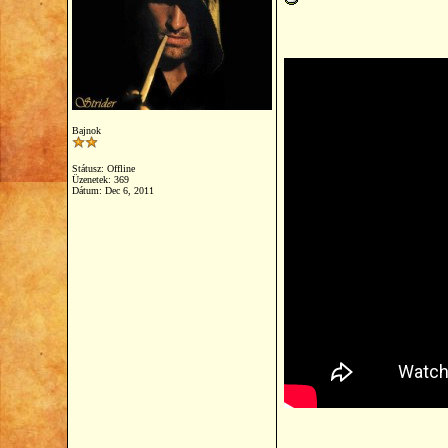
Bajnok
Státusz: Offline
Üzenetek: 369
Dátum:
Dec 6, 2011