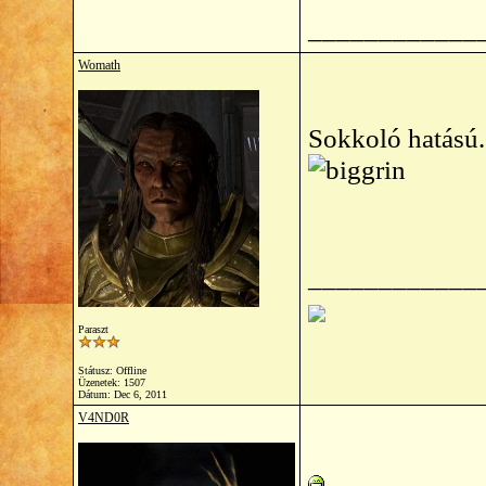
____________
Womath
Sokkoló hatású.
____________
Paraszt
Státusz: Offline
Üzenetek: 1507
Dátum:
Dec 6, 2011
V4ND0R