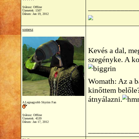
____________
Státusz: Offline
Üzenetek: 1507
Dátum:
Jan 19, 2012
somesz
Kevés a dal, me
szegényke. A ko
Womath: Az a b
kinőttem belől
átnyálazni.
A Legnagyobb Skyrim Fan
Státusz: Offline
Üzenetek: 4539
Dátum:
Jan 17, 2012
____________