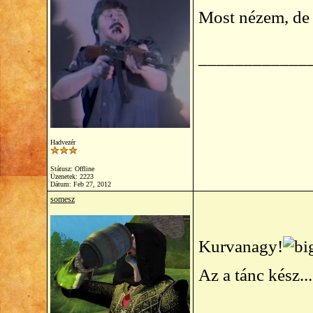
Most nézem, de
____________
Hadvezér
Státusz: Offline
Üzenetek: 2223
Dátum:
Feb 27, 2012
somesz
Kurvanagy!
Az a tánc kész..