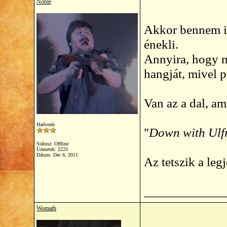
Noble
Akkor bennem is
énekli.
Annyira, hogy m
hangját, mivel p
Van az a dal, am
Hadvezér
"
Down with Ulfri
Státusz: Offline
Üzenetek: 2223
Dátum:
Dec 6, 2011
Az tetszik a leg
____________
Womath