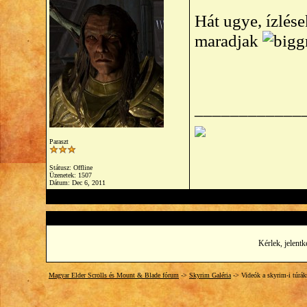
Hát ugye, ízlés
maradjak
____________
Paraszt
Státusz: Offline
Üzenetek: 1507
Dátum:
Dec 6, 2011
Kérlek, jelentk
Magyar Elder Scrolls és Mount & Blade fórum
->
Skyrim Galéria
->
Videók a skyrim-i túrák