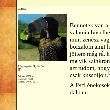
somesz
Bennetek van a 
valami elviselhe
mint zenész vag
borzalom amit l
jöttem még rá, 
melyik szinkron 
azt tudom, hogy
A Legnagyobb Skyrim Fan
csak kussoljon.
Státusz: Offline
Üzenetek: 4539
Dátum:
Dec 6, 2011
A férfi énekese
dalban.