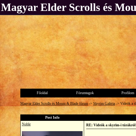
Magyar Elder Scrolls és Mo
Főoldal
Fórumtagok
Profilom
Magyar Elder Scrolls és Mount & Blade fórum
->
Skyrim Galéria
->
Videók a s
Post Info
Noble
RE: Videók a skyrim-i túrákról