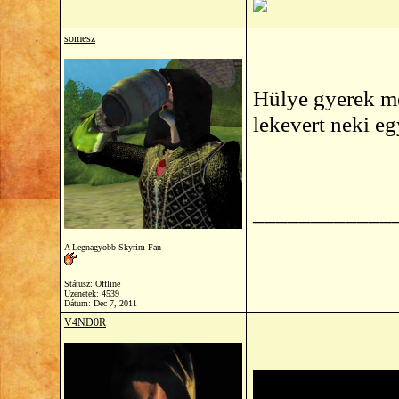
somesz
Hülye gyerek me
lekevert neki eg
____________
A Legnagyobb Skyrim Fan
Státusz: Offline
Üzenetek: 4539
Dátum:
Dec 7, 2011
V4ND0R