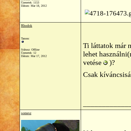
Üzenetek: 1153
Dátum:
Mar 18, 2012
Rhodok
Tanonc
Ti láttatok már
Státusz: Offline
lehet használni(
Üzenetek: 12
Dátum:
Mar 17, 2012
vetése
)?
Csak kíváncsisá
____________
somesz