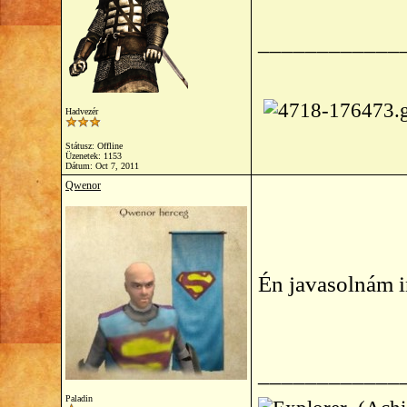
____________
Hadvezér
Státusz: Offline
Üzenetek: 1153
Dátum:
Oct 7, 2011
Qwenor
Én javasolnám 
____________
Paladin