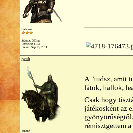
____________
Hadvezér
Státusz: Offline
Üzenetek: 1153
Dátum:
Sep 15, 2011
gareth
A "tudsz, amit t
látok, hallok, 
Csak hogy tiszt
játékosként az 
gyönyörűségtől,
rémisztgettem a
Tanonc