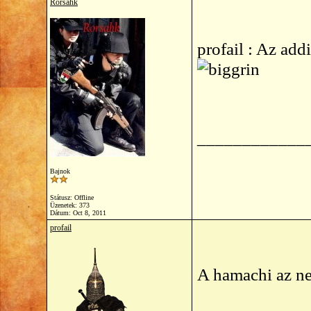
Rorsahk
profail : Az add
____________
Bajnok
Státusz: Offline
Üzenetek: 373
Dátum:
Oct 8, 2011
profail
A hamachi az n