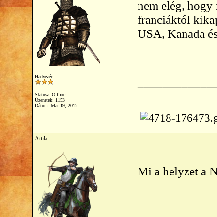
nem elég, hogy 
franciáktól kik
USA, Kanada és 
Hadvezér
____________
Státusz: Offline
Üzenetek: 1153
Dátum:
Mar 19, 2012
Attila
Mi a helyzet a 