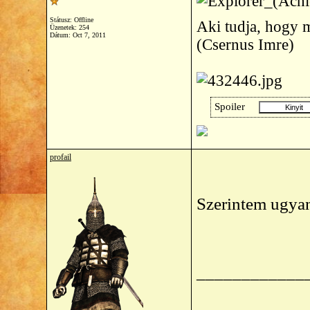
Státusz: Offline
Aki tudja, hogy m
Üzenetek: 254
Dátum:
Oct 7, 2011
(Csernus Imre)
Spoiler
profail
Szerintem ugyan
____________