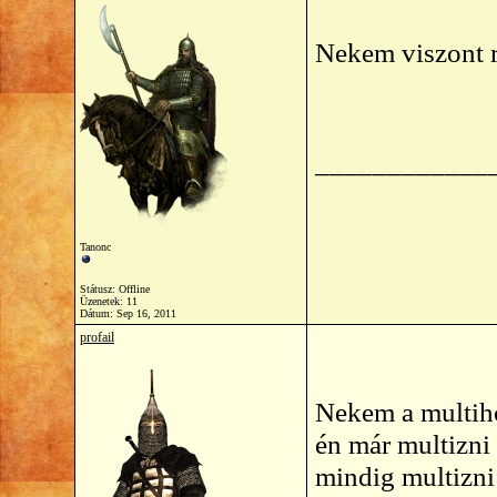
Nekem viszont r
____________
Tanonc
Státusz: Offline
Üzenetek: 11
Dátum:
Sep 16, 2011
profail
Nekem a multiho
én már multizni 
mindig multizni 