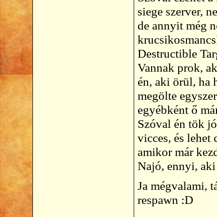
siege szerver, 
de annyit még n
krucsikosmancsl
Destructible Tar
Vannak prok, aki
én, aki örül, ha
megölte egyszer 
egyébként ő már
Szóval én tök j
vicces, és lehet
amikor már kezd 
Najó, ennyi, aki
Ja mégvalami, t
respawn :D