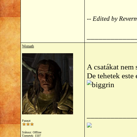
-- Edited by Reve
____________
Womath
A csatákat nem s
De tehetek este 
____________
Paraszt
Státusz: Offline
Üzenetek: 1507