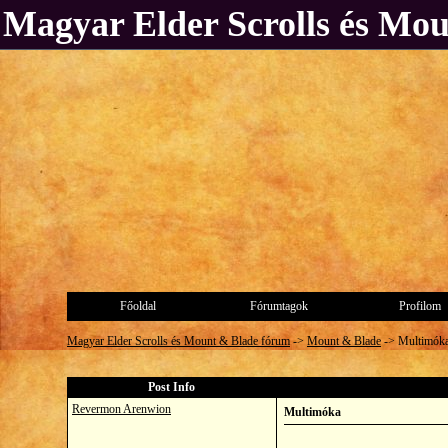
Magyar Elder Scrolls és Mo
Főoldal
Fórumtagok
Profilom
Magyar Elder Scrolls és Mount & Blade fórum
->
Mount & Blade
->
Multimók
Post Info
Revermon Arenwion
Multimóka