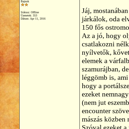
Bajnok
Jáj, mostanában 
Státusz: Offline
Üzenetek: 353
járkálok, oda e
Dátum:
Apr 11, 2016
150 fős ostromo
Az a jó, hogy ol
csatlakozni nél
nyílvetők, kőve
elemek a várfalb
szamurájban, de 
léggömb is, ami 
hogy a portálsze
ezeket nemnagyo
(nem jut eszembe
encounter szöveg
mászás közben ny
Szóval ezeket a