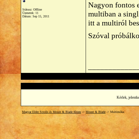
Nagyon fontos eg
Státusz: Offline
multiban a singl
Üzenetek: 11
Dátum:
Sep 15, 2011
itt a multiról b
Szóval próbálk
____________
Kérlek, jelentk
Magyar Elder Scrolls és Mount & Blade fórum
->
Mount & Blade
->
Multimóka