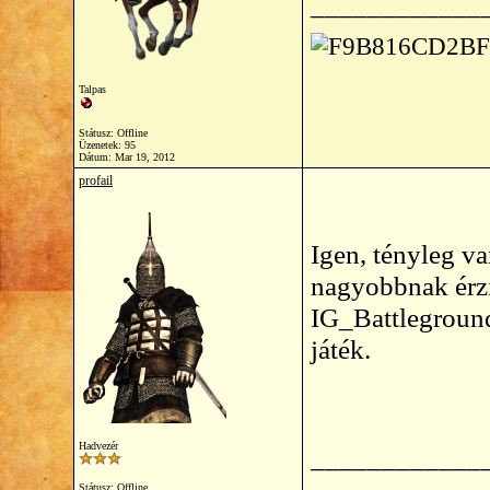
____________
Talpas
Státusz: Offline
Üzenetek: 95
Dátum:
Mar 19, 2012
profail
Igen, tényleg va
nagyobbnak érzi
IG_Battleground
játék.
Hadvezér
____________
Státusz: Offline