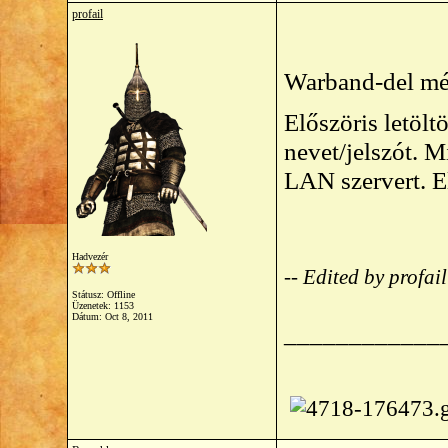
profail
Warband-del mé
Előszöris letölt
nevet/jelszót. M
LAN szervert. E
Hadvezér
-- Edited by profa
Státusz: Offline
Üzenetek: 1153
Dátum:
Oct 8, 2011
____________