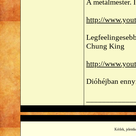
A metálmester. 
http://www.y
Legfeelingesebb
Chung King
http://www.yo
Dióhéjban enny
____________
Kérlek, jelentk