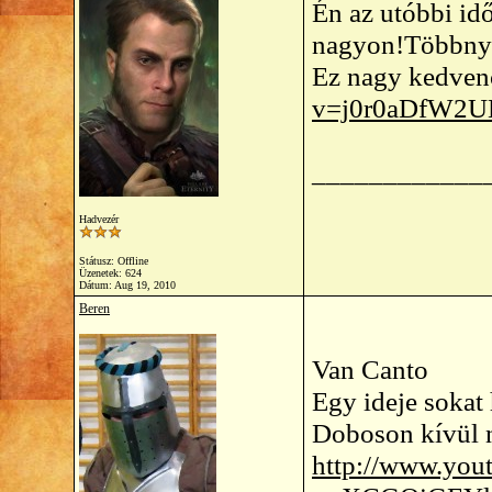
Én az utóbbi id
nagyon!Többnyir
Ez nagy kedven
v=j0r0aDfW2UM
____________
Hadvezér
Státusz: Offline
Üzenetek: 624
Dátum:
Aug 19, 2010
Beren
Van Canto
Egy ideje sokat 
Doboson kívül n
http://www.you