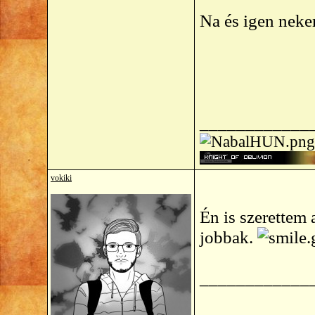
Na és igen nek
____________
vokiki
Én is szerettem 
jobbak.
____________