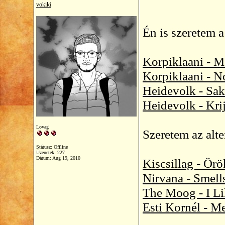
vokiki
Én is szeretem a
Korpiklaani - M
Korpiklaani - N
Heidevolk - Sa
Heidevolk - Kri
Lovag
Szeretem az alte
Státusz: Offline
Üzenetek: 227
Dátum:
Aug 19, 2010
Kiscsillag - Örö
Nirvana - Smells
The Moog - I L
Esti Kornél - M