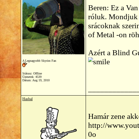
Beren: Ez a Van
róluk. Mondjuk a
srácoknak szerin
of Metal -on röh
Azért a Blind G
A Legnagyobb Skyrim Fan
Státusz: Offline
Üzenetek: 4539
Dátum:
Aug 19, 2010
____________
Hasbal
Hamár zene akko
http://www.you
0o