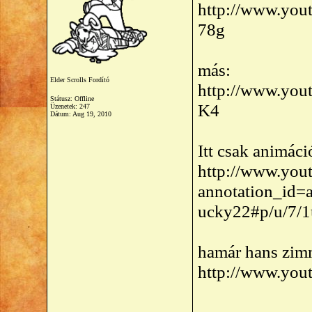
http://www.yo
78g
más:
Elder Scrolls Fordító
http://www.yo
Státusz: Offline
K4
Üzenetek: 247
Dátum:
Aug 19, 2010
Itt csak animác
http://www.yout
annotation_id=
ucky22#p/u/7
hamár hans zim
http://www.yo