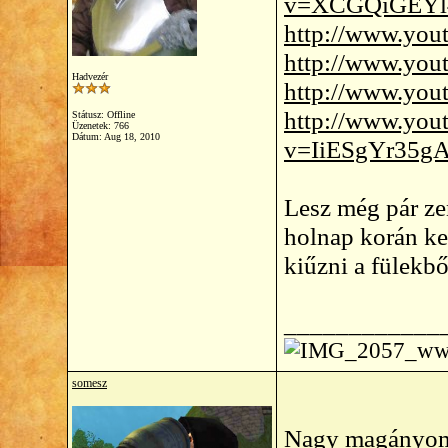
v=XCGQiGEYl4Y
http://www.yo
http://www.y
Hadvezér
http://www.yo
http://www.you
Státusz: Offline
Üzenetek: 766
Dátum:
Aug 18, 2010
v=IiESgYr35gA&
Lesz még pár ze
holnap korán kel
kiűzni a fülekbő
____________
somesz
Nagy magányomb