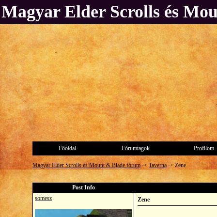
Magyar Elder Scrolls és Mo
Főoldal
Fórumtagok
Profilom
Magyar Elder Scrolls és Mount & Blade fórum
->
Taverna
->
Zene
Post Info
somesz
Zene