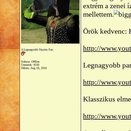
extrém a zenei í
mellettem.
Örök kedvenc: 
http://www.yo
A Legnagyobb Skyrim Fan
Státusz: Offline
Legnagyobb part
Üzenetek: 4539
Dátum:
Aug 18, 2010
http://www.yo
Klasszikus elme
http://www.yo