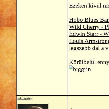
Ezeken kívül mé
Hobo Blues Ban
Wild Cherry - 
Edwin Starr - W
Louis Armstron
legszebb dal a v
Körülbelül enny
____________
balukapitány