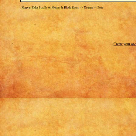
Magyar Elder Scrolls és Mount & Blade fórum
->
Taverna
->
Zene
Create your o