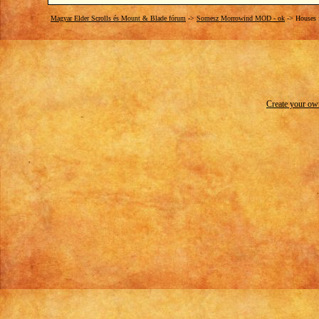
Magyar Elder Scrolls és Mount & Blade fórum
->
Somesz Morrowind MOD - ok
->
Houses 
Create your o