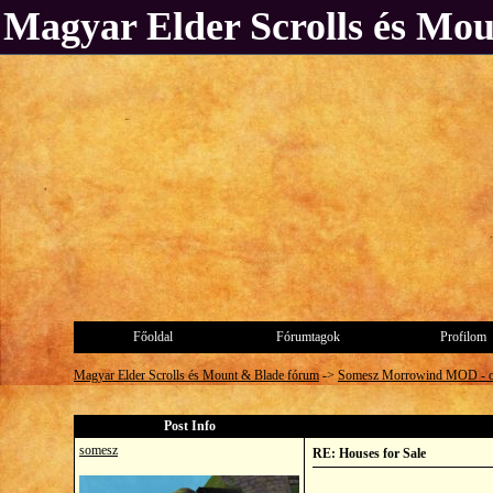
Magyar Elder Scrolls és Mo
Főoldal
Fórumtagok
Profilom
Magyar Elder Scrolls és Mount & Blade fórum
->
Somesz Morrowind MOD - 
Post Info
somesz
RE: Houses for Sale