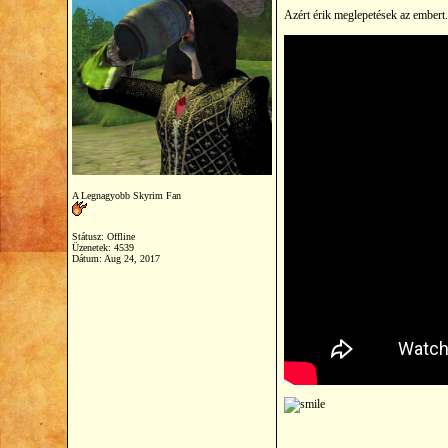
Azért érik meglepetések az embert
A Legnagyobb Skyrim Fan
Státusz: Offline
Üzenetek: 4539
Dátum:
Aug 24, 2017