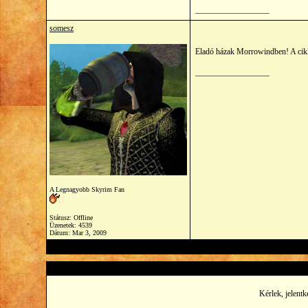
__________________
somesz
Eladó házak Morrowindben! A cik
__________________
A Legnagyobb Skyrim Fan
Státusz: Offline
Üzenetek: 4539
Dátum:
Mar 3, 2009
Kérlek, jelentk