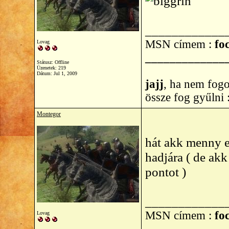
____________
MSN címem :
foc
Lovag
_____________
Státusz: Offline
Üzenetek: 219
Dátum:
Jul 1, 2009
jajj
, ha nem fogo
össze fog gyűlni
Montegor
hát akk menny e
hadjára ( de ak
pontot )
____________
MSN címem :
foc
Lovag
_____________