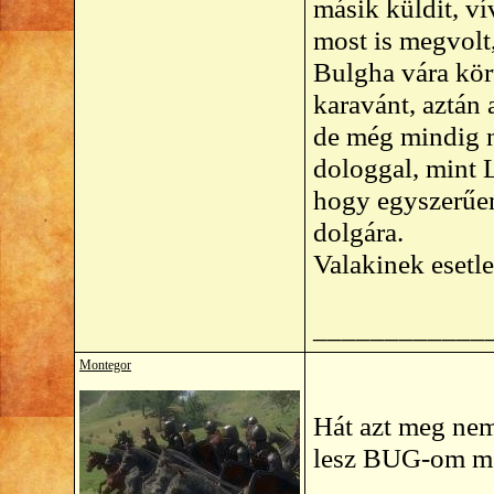
másik küldit, ví
most is megvolt,
Bulgha vára kör
karavánt, aztán 
de még mindig 
dologgal, mint L
hogy egyszerűe
dolgára.
Valakinek esetl
____________
Montegor
Hát azt meg nem
lesz BUG-om me