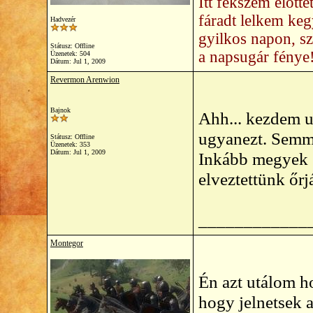
Itt fekszem előtt
fáradt lelkem ke
Hadvezér
gyilkos napon, s
Státusz: Offline
a napsugár fénye
Üzenetek: 504
Dátum:
Jul 1, 2009
Revermon Arenwion
Bajnok
Ahh... kezdem u
ugyanezt. Semmi
Státusz: Offline
Üzenetek: 353
Dátum:
Jul 1, 2009
Inkább megyek é
elveztettünk őrj
____________
Montegor
Én azt utálom h
hogy jelnetsek a