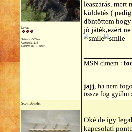
leaszarás, mert 
küldetés ( pedi
döntöttem hogy 
jó játék,ezért 
Lovag
Státusz: Offline
Üzenetek: 219
Dátum:
Jul 1, 2009
____________
MSN címem :
foc
_____________
jajj
, ha nem fogo
össze fog gyűlni
Scott-Bowden
Oké de így lega
kapcsolati ponto