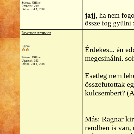
Státusz: Offline
Üzenetek: 219
Dátum:
Jul 1, 2009
jajj
, ha nem fogo
össze fog gyűlni
Revermon Arenwion
Bajnok
Érdekes... én e
megcsinálni, so
Státusz: Offline
Üzenetek: 353
Dátum:
Jul 1, 2009
Esetleg nem leh
összefutottak eg
kulcsembert? (Ak
Más: Ragnar kir
rendben is van, 