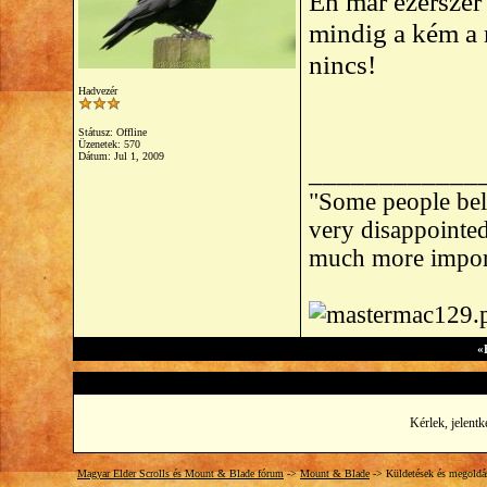
Én már ezerszer
mindig a kém a
nincs!
Hadvezér
Státusz: Offline
Üzenetek: 570
Dátum:
Jul 1, 2009
____________
"Some people beli
very disappointed 
much more import
«
Kérlek, jelentk
Magyar Elder Scrolls és Mount & Blade fórum
->
Mount & Blade
->
Küldetések és megoldá