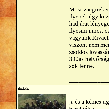
Most vaegireket 
ilyenek úgy kez
hadjárat lényeg
ilyesmi nincs, c
vagyunk Rivache
viszont nem mer
zsoldos lovasság
300as helyőrség
sok lenne.
____________
Montegor
ja és a kémes ü
banditák )