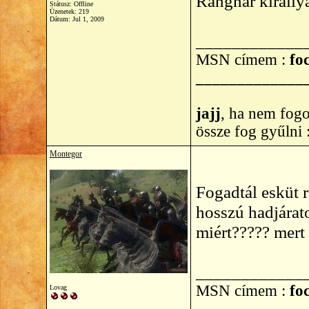
Rangnar királlya
Státusz: Offline
Üzenetek: 219
Dátum:
Jul 1, 2009
____________
MSN címem :
foc
_____________
jajj
, ha nem fogo
össze fog gyűlni
Montegor
Fogadtál esküt 
hosszú hadjárat
miért????? mert 
____________
MSN címem :
foc
Lovag
_____________