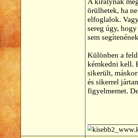
A királynak meg
örülhetek, ha n
elfoglalok. Vag
sereg úgy, hogy
sem segítenének.
Különben a feld
kémkedni kell.
sikerült, másko
és sikerrel járt
figyelmemet. De
____________