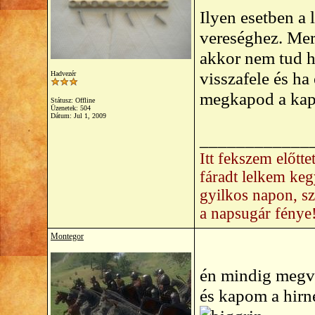
Ilyen esetben a
vereséghez. Mer
akkor nem tud ha
visszafele és ha 
Hadvezér
megkapod a kapc
Státusz: Offline
Üzenetek: 504
Dátum:
Jul 1, 2009
____________
Itt fekszem előtt
fáradt lelkem ke
gyilkos napon, s
a napsugár fénye
Montegor
én mindig megvá
és kapom a hirn