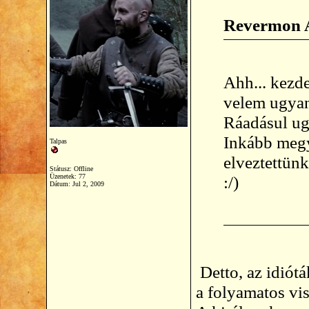
Revermon A
Ahh... kezd
velem ugyan
Ráadásul ug
Inkább megy
Talpas
elveztettünk
Státusz: Offline
Üzenetek: 77
:/)
Dátum:
Jul 2, 2009
Detto, az idiót
a folyamatos vi