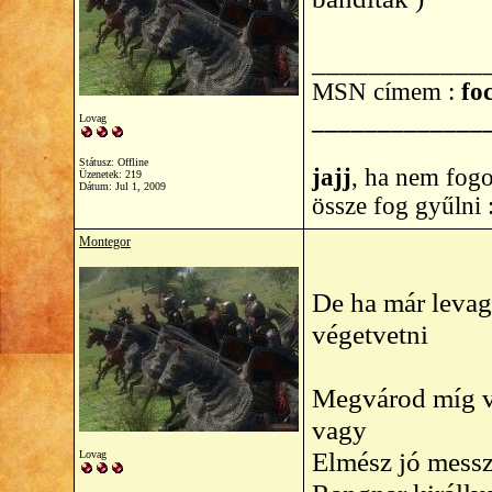
____________
MSN címem :
foc
_____________
Lovag
Státusz: Offline
jajj
, ha nem fogo
Üzenetek: 219
Dátum:
Jul 1, 2009
össze fog gyűlni
Montegor
De ha már leva
végetvetni
Megvárod míg vé
vagy
Elmész jó messz
Lovag