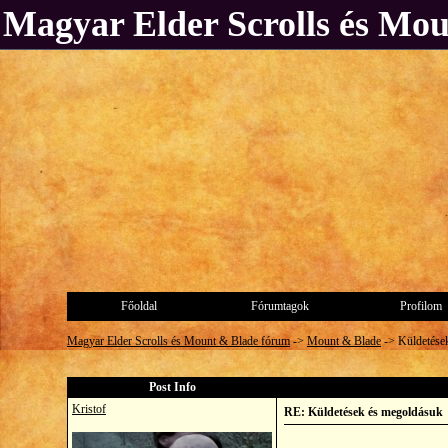
Magyar Elder Scrolls és Mo
Főoldal
Fórumtagok
Profilom
Magyar Elder Scrolls és Mount & Blade fórum
->
Mount & Blade
->
Küldetése
Post Info
Kristof
RE: Küldetések és megoldásuk