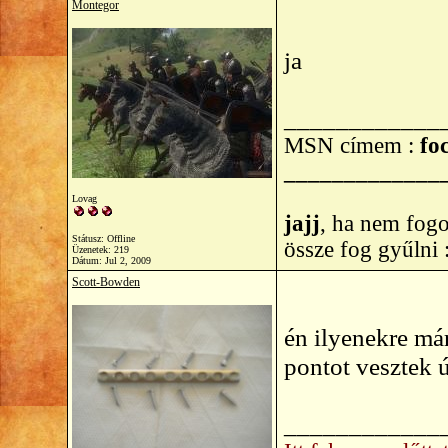
Montegor
ja
____________
MSN címem :
foc
_____________
Lovag
jajj
, ha nem fogo
Státusz: Offline
össze fog gyűlni
Üzenetek: 219
Dátum:
Jul 2, 2009
Scott-Bowden
én ilyenekre már
pontot vesztek
____________