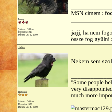
____________
MSN címem :
foc
_____________
Lovag
Státusz: Offline
jajj
, ha nem fogo
Üzenetek: 219
Dátum:
Jul 1, 2009
össze fog gyűlni
Ta'Ne'
Nekem sem szoko
____________
"Some people beli
very disappointed 
Hadvezér
much more import
Státusz: Offline
Üzenetek: 570
Dátum:
Jul 1, 2009