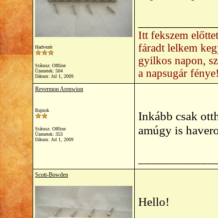
____________
Itt fekszem előtt
fáradt lelkem ke
Hadvezér
gyilkos napon, s
Státusz: Offline
a napsugár fénye
Üzenetek: 504
Dátum:
Jul 1, 2009
Revermon Arenwion
Bajnok
Inkább csak ott
amúgy is havero
Státusz: Offline
Üzenetek: 353
Dátum:
Jul 1, 2009
____________
Scott-Bowden
Hello!