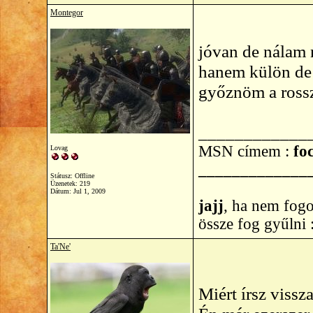
Montegor
jóvan de nálam 
hanem külön de
győznöm a rossz
____________
MSN címem :
foc
Lovag
_____________
Státusz: Offline
Üzenetek: 219
Dátum:
Jul 1, 2009
jajj
, ha nem fogo
össze fog gyűlni
Ta'Ne'
Miért írsz vissz