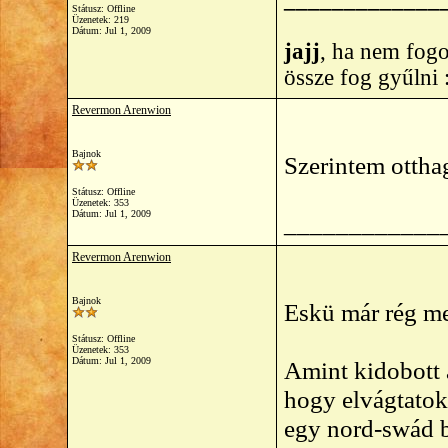
Státusz: Offline
Üzenetek: 219
Dátum:
Jul 1, 2009
jajj
, ha nem fogo
össze fog gyűlni
Revermon Arenwion
Bajnok
Szerintem otthag
Státusz: Offline
Üzenetek: 353
Dátum:
Jul 1, 2009
____________
Revermon Arenwion
Bajnok
Eskü már rég meg
Státusz: Offline
Üzenetek: 353
Dátum:
Jul 1, 2009
Amint kidobott 
hogy elvágtatok
egy nord-swád b