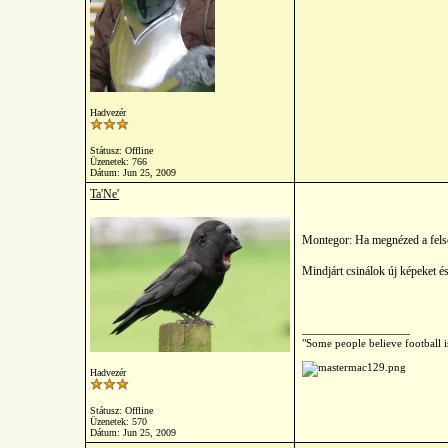
Hadvezér
Státusz: Offline
Üzenetek: 766
Dátum:
Jun 25, 2009
Ta'Ne'
Montegor: Ha megnézed a felső
Mindjárt csinálok új képeket é
__________________
"Some people believe football i
Hadvezér
Státusz: Offline
Üzenetek: 570
Dátum:
Jun 25, 2009