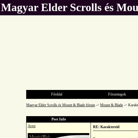
Magyar Elder Scrolls és Mo
Főoldal
Fórumtagok
Magyar Elder Scrolls és Mount & Blade fórum
->
Mount & Blade
->
Karakt
Post Info
Aven
RE: Karaktereid