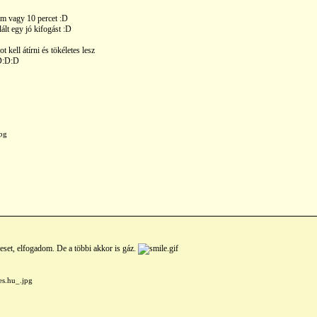
em vagy 10 percet :D
lált egy jó kifogást :D
t kell átírni és tökéletes lesz
:D:D:D
set, elfogadom. De a többi akkor is gáz.