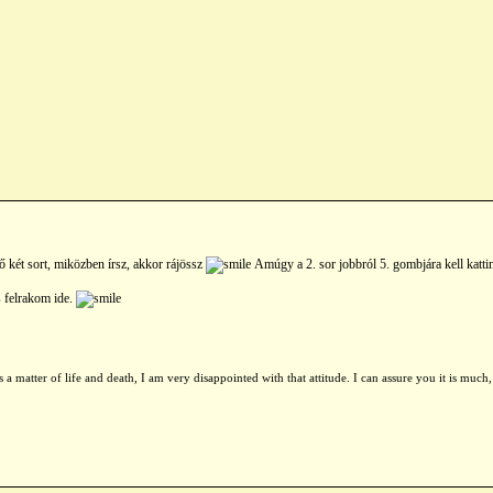
 két sort, miközben írsz, akkor rájössz
Amúgy a 2. sor jobbról 5. gombjára kell katti
s felrakom ide.
s a matter of life and death, I am very disappointed with that attitude. I can assure you it is muc