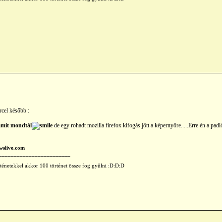
rcel később :
amit mondtál
de egy rohadt mozilla firefox kifogás jött a képernyőre.....Erre én a pad
wslive.com
________________________
rténetekkel akkor 100 történet össze fog gyűlni :D:D:D