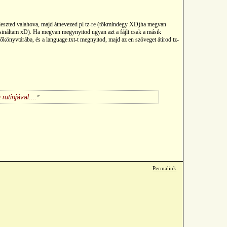
illeszted valahova, majd átnevezed pl tz-re (tökmindegy XD)ha megvan
 csináltam xD). Ha megvan megynyitod ugyan azt a fájlt csak a másik
könyvtárába, és a language.txt-t megnyitod, majd az en szöveget átírod tz-
utinjával....
Permalink