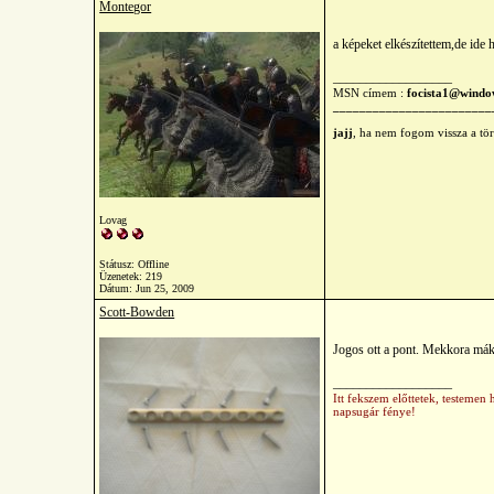
Montegor
a képeket elkészítettem,de ide 
__________________
MSN címem :
focista1@windo
________________________
jajj
, ha nem fogom vissza a tö
Lovag
Státusz: Offline
Üzenetek: 219
Dátum:
Jun 25, 2009
Scott-Bowden
Jogos ott a pont. Mekkora mák
__________________
Itt fekszem előttetek, testeme
napsugár fénye!