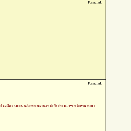
Permalink
Permalink
gső gyilkos napon, szívemet egy nagy döfés érje mi gyors legyen mint a