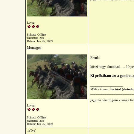
Lovag
Státusz: Offline
Üzenetek: 219
Dátum:
Jun 25, 2009
Montegor
Frank:
köszi hogy elmodtad ..... 10 pe
Ki próbáltam azt a gombot 
__________________
MSN címem :
focista1@windo
________________________
jajj
, ha nem fogom vissza a tö
Lovag
Státusz: Offline
Üzenetek: 219
Dátum:
Jun 25, 2009
Ta'Ne'