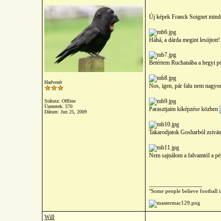
Új képek Franck Soignet mind
Háhá, a dárda megint lesújtott!
Betértem Ruchanába a hegyi p
Hadvezér
Nos, igen, pár falu nem nagyon
Státusz: Offline
Üzenetek: 570
Parasztjaim kiképzése közben
Dátum:
Jun 25, 2009
Takarodjatok Gosharból zsiv
Nem sajnálom a falvamtól a p
__________________
"Some people believe football i
Will