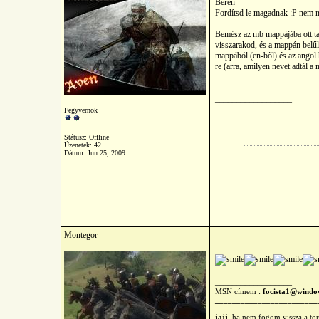
Beren
Fordítsd le magadnak :P nem n
Bemész az mb mappájába ott tal
visszarakod, és a mappán belűl
mappából (en-ből) és az angol 
re (arra, amilyen nevet adtál 
__________________
Fegyvernök
Státusz: Offline
Üzenetek: 42
Dátum:
Jun 25, 2009
Montegor
__________________
MSN címem :
focista1@windo
________________________
jajj
, ha nem fogom vissza a tö