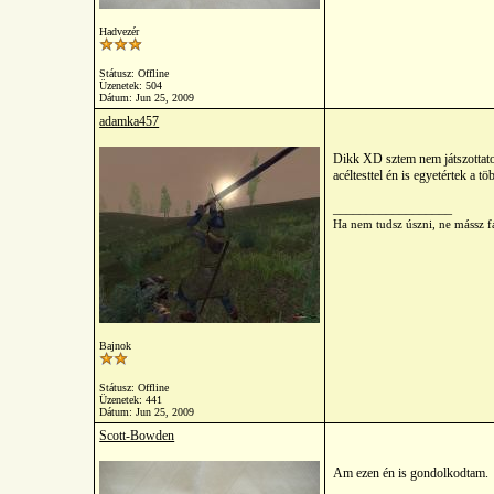
Hadvezér
Státusz: Offline
Üzenetek: 504
Dátum:
Jun 25, 2009
adamka457
Dikk XD sztem nem játszottato
acéltesttel én is egyetértek a t
__________________
Ha nem tudsz úszni, ne mássz fá
Bajnok
Státusz: Offline
Üzenetek: 441
Dátum:
Jun 25, 2009
Scott-Bowden
Am ezen én is gondolkodtam.