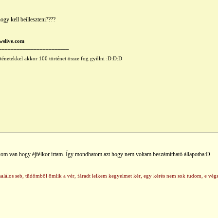
hogy kell beilleszteni????
wslive.com
________________________
rténetekkel akkor 100 történet össze fog gyűlni :D:D:D
om van hogy éjfélkor írtam. Így mondhatom azt hogy nem voltam beszámítható állapotba:D
n halálos seb, tüdőmből ömlik a vér, fáradt lelkem kegyelmet kér, egy kérés nem sok tudom, e vé