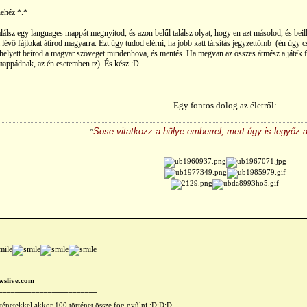
ehéz *.*
álsz egy languages mappát megnyitod, és azon belűl találsz olyat, hogy en azt másolod, és be
 lévő fájlokat átírod magyarra. Ezt úgy tudod elérni, ha jobb katt társítás jegyzettömb (én úgy
helyett beírod a magyar szöveget mindenhova, és mentés. Ha megvan az összes átmész a játék fő
a mappádnak, az én esetemben tz). És kész :D
Egy fontos dolog az életről:
Sose vitatkozz a hülye emberrel, mert úgy is legyőz a r
wslive.com
________________________
rténetekkel akkor 100 történet össze fog gyűlni :D:D:D