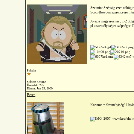
Sze mint Szépség ezen röhögt
Scott-Bowden
szerencsére h ta
Jó az a magyarosítás , 1-2 dolgo
pl a személyiséget szépségre 
__________________
Paladin
Státusz: Offline
Üzenetek: 275
Dátum:
Jun 25, 2009
Beren
Karizma = Személyiség? Határe
__________________