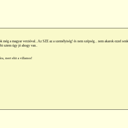
k még a magyar verzióval...Az SZE az a személyiség! és nem szépség... nem akarok ezzel senki
öbbi sztem úgy jó ahogy van..
ra, mert elüt a villamos!