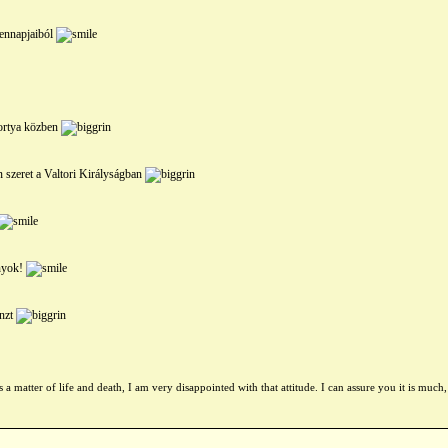
ennapjaiból
ortya közben
 szeret a Valtori Királyságban
ányok!
énzt
s a matter of life and death, I am very disappointed with that attitude. I can assure you it is muc