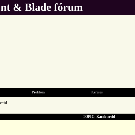
unt & Blade fórum
Profilom
Keresés
ereid
TOPIC: Karaktereid