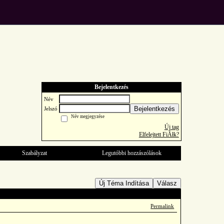
Bejelentkezés
Név
Bejelentkezés
Jelszó
Név megjegyzése
Új tag
Elfelejtett FiĂłk?
Szabályzat
Legutóbbi hozzászólások
Új Téma Indítása
Válasz
Permalink