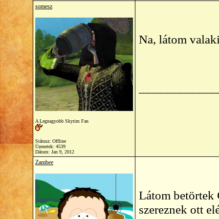
somesz
Na, látom valaki
____________
A Legnagyobb Skyrim Fan
Státusz: Offline
Üzenetek: 4539
Dátum:
Jan 9, 2012
Zambee
Látom betörtek 
szereznek ott el