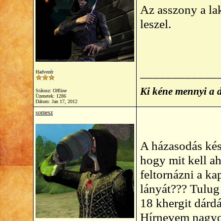
Az asszony a la
leszel.
____________
Hadvezér
Ki kéne mennyi a 
Státusz: Offline
Üzenetek: 1286
Dátum:
Jan 17, 2012
somesz
A házasodás kés
hogy mit kell a
feltornázni a k
lányát??? Tulug
18 khergit dárd
Hírnevem nagyob