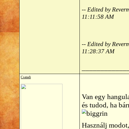
-- Edited by Reve
11:11:58 AM
-- Edited by Reve
11:28:37 AM
____________
Csatadi
Van egy hangula
és tudod, ha bár
Használj modot,