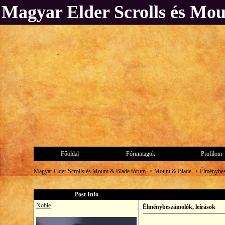
Magyar Elder Scrolls és Mo
Főoldal
Fórumtagok
Profilom
Magyar Elder Scrolls és Mount & Blade fórum
->
Mount & Blade
->
Élménybes
Post Info
Noble
Élménybeszámolók, leírások