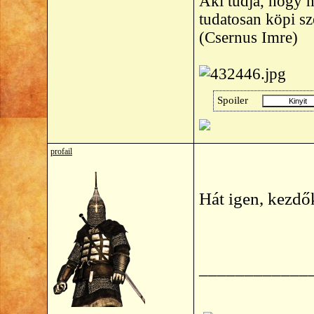
Aki tudja, hogy m
tudatosan köpi s
(Csernus Imre)
Spoiler
profail
Hát igen, kezdő
____________