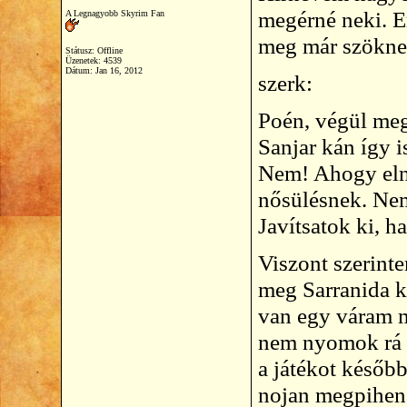
megérné neki. En
A Legnagyobb Skyrim Fan
meg már szökne
Státusz: Offline
Üzenetek: 4539
Dátum:
Jan 16, 2012
szerk:
Poén, végül meg
Sanjar kán így i
Nem! Ahogy eln
nősülésnek. Nem
Javítsatok ki, h
Viszont szerinte
meg Sarranida k
van egy váram m
nem nyomok rá a
a játékot később
nojan megpihen 