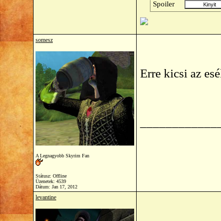
Spoiler
somesz
Erre kicsi az esé
____________
A Legnagyobb Skyrim Fan
Státusz: Offline
Üzenetek: 4539
Dátum:
Jan 17, 2012
levantine