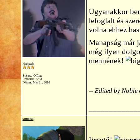
Ugyanakkor benn
lefoglalt és sze
volna ehhez ha
Manapság már já
még ilyen dolgo
mennének!
Hadvezér
Státusz: Offline
Üzenetek: 2223
Dátum:
Mar 21, 2016
-- Edited by Nobl
____________
somesz
Ijesztő!