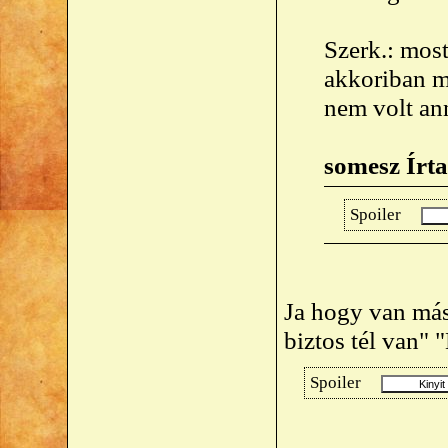
Szerk.: most
akkoriban má
nem volt ann
somesz Írta
Spoiler
Ja hogy van máso
biztos tél van" 
Spoiler