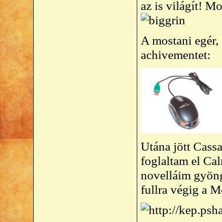
az is világít! 
A mostani egér, 
achivementet:
Utána jött Cass
foglaltam el Ca
novelláim gyöng
fullra végig a 