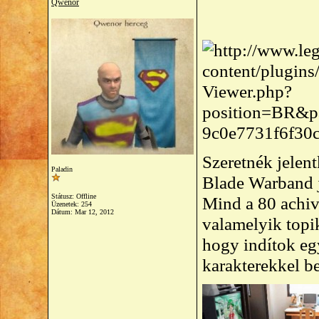
Qwenor
Szeretnék jelen
Paladin
Blade Warband j
Státusz: Offline
Mind a 80 achiv
Üzenetek: 254
Dátum:
Mar 12, 2012
valamelyik topi
hogy indítok eg
karakterekkel b