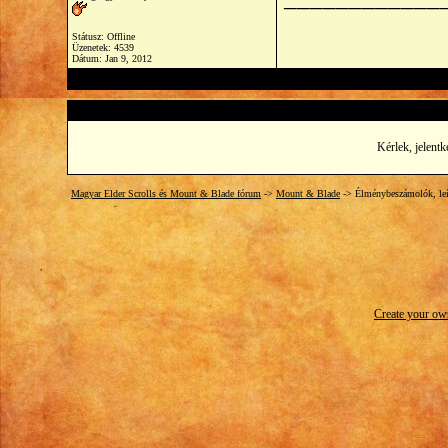
Státusz: Offline
Üzenetek: 4539
Dátum:
Jan 9, 2012
Kérlek, jelentk
Magyar Elder Scrolls és Mount & Blade fórum
->
Mount & Blade
->
Élménybeszámolók, leí
Create your o