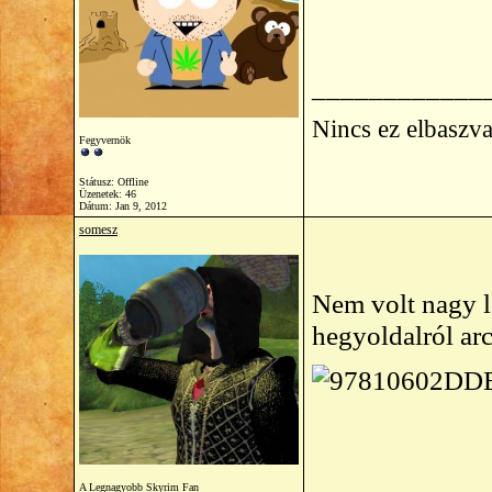
____________
Nincs ez elbaszva
Fegyvernök
Státusz: Offline
Üzenetek: 46
Dátum:
Jan 9, 2012
somesz
Nem volt nagy lö
hegyoldalról ar
____________
A Legnagyobb Skyrim Fan