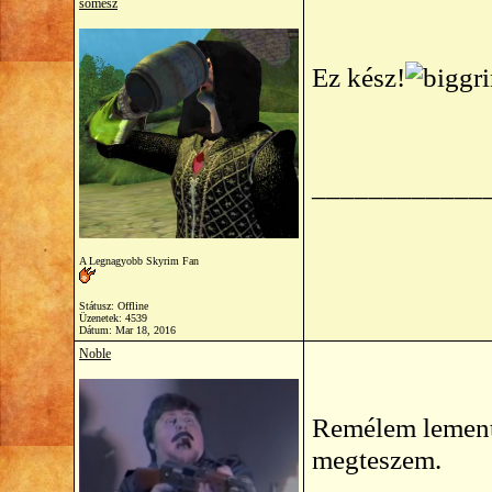
somesz
Ez kész!
____________
A Legnagyobb Skyrim Fan
Státusz: Offline
Üzenetek: 4539
Dátum:
Mar 18, 2016
Noble
Remélem lement
megteszem.