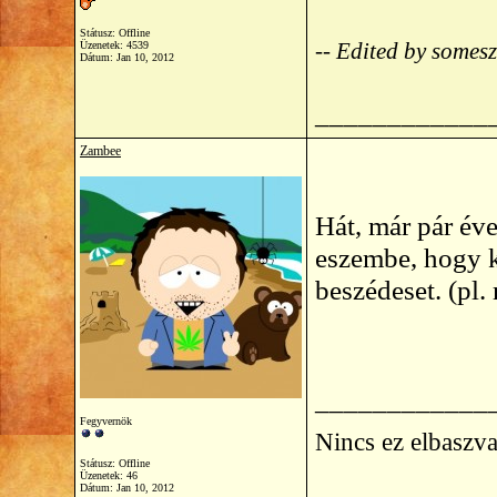
Státusz: Offline
-- Edited by some
Üzenetek: 4539
Dátum:
Jan 10, 2012
____________
Zambee
Hát, már pár éve
eszembe, hogy k
beszédeset. (pl
____________
Fegyvernök
Nincs ez elbaszva
Státusz: Offline
Üzenetek: 46
Dátum:
Jan 10, 2012