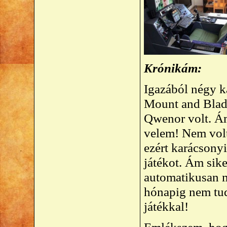
Krónikám:
Igazából négy k
Mount and Blade
Qwenor volt. Ám
velem! Nem volt
ezért karácsonyi
játékot. Ám sik
automatikusan m
hónapig nem tu
játékkal!