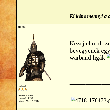
____________
Ki kéne mennyi a 
profail
Kezdj el multizn
bevegyenek egy 
warband ligák
____________
Hadvezér
Státusz: Offline
Üzenetek: 1153
Dátum:
Mar 12, 2012