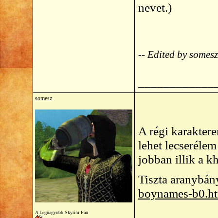
nevet.)
-- Edited by some
____________
somesz
A régi karakter
lehet lecseréle
jobban illik a k
Tiszta aranybán
boynames-b0.h
A Legnagyobb Skyrim Fan