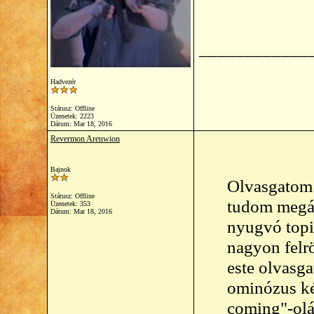
____________
Hadvezér
Státusz: Offline
Üzenetek: 2223
Dátum:
Mar 18, 2016
Revermon Arenwion
Bajnok
Olvasgatom i
Státusz: Offline
tudom megál
Üzenetek: 353
Dátum:
Mar 18, 2016
nyugvó topi
nagyon felr
este olvasga
ominózus ké
coming"-olás