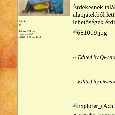
Érdekesnek talá
alapjátékból lett
lehetőségek érde
Paladin
Státusz: Offline
Üzenetek: 254
Dátum:
Sep 16, 2012
-- Edited by Qwen
-- Edited by Qwen
____________