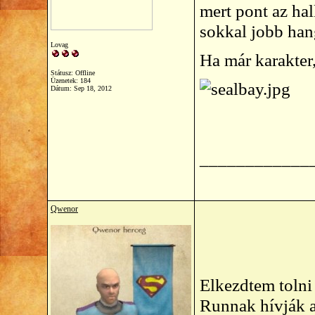
mert pont az hal
sokkal jobb hang
Lovag
Ha már karakter
Státusz: Offline
Üzenetek: 184
Dátum:
Sep 18, 2012
____________
Qwenor
Elkezdtem tolni
Runnak hívják a