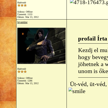
Hadvezér
Státusz: Offline
Üzenetek: 1153
Dátum:
Mar 13, 2012
levantine
profail Írta
Kezdj el mul
hogy bevegy
jöhetnek a 
Hadvezér
unom is őke
Státusz: Offline
Üzenetek: 1286
Üt-véd, üt-véd,
Dátum:
Mar 13, 2012