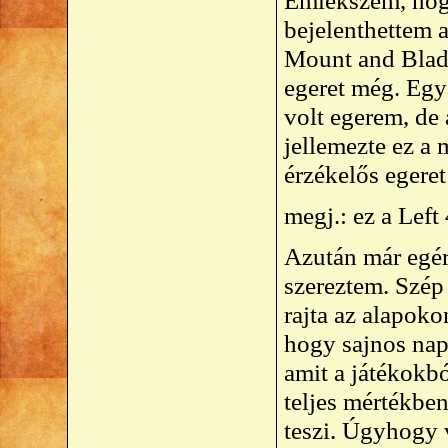
Emlékszem, hog
bejelenthettem 
Mount and Blade
egeret még. Eg
volt egerem, de
jellemezte ez a
érzékelős egeret
megj.: ez a Lef
Azután már egér
szereztem. Szép
rajta az alapoko
hogy sajnos napj
amit a játékokbó
teljes mértékben
teszi. Úgyhogy 