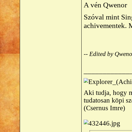
A vén Qwenor
Szóval mint Sing
achivementek. 
-- Edited by Qwen
____________
Aki tudja, hogy m
tudatosan köpi s
(Csernus Imre)