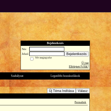
Bejelentkezés
Név
Bejelentkezés
Jelszó
Név megjegyzése
Új tag
Elfelejtett FiĂłk?
Szabályzat
Legutóbbi hozzászólások
Új Téma Indítása
Válasz
Permalink