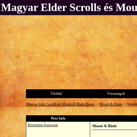
Magyar Elder Scrolls és Mo
Főoldal
Fórumtagok
Magyar Elder Scrolls és Mount & Blade fórum
->
Mount & Blade
->
Mount
Post Info
Revermon Arenwion
Mount & Blade