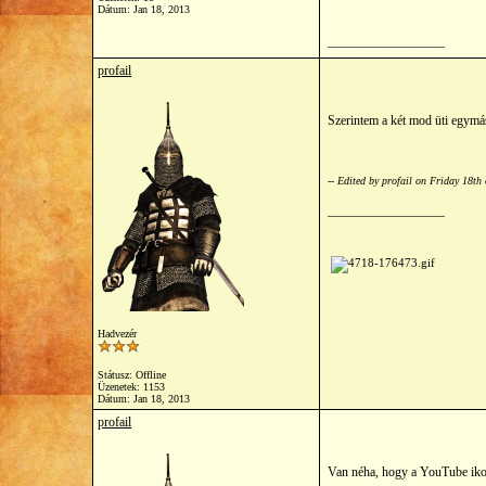
Dátum:
Jan 18, 2013
__________________
profail
Szerintem a két mod üti egymás
-- Edited by profail on Friday 18t
__________________
Hadvezér
Státusz: Offline
Üzenetek: 1153
Dátum:
Jan 18, 2013
profail
Van néha, hogy a YouTube ikonr