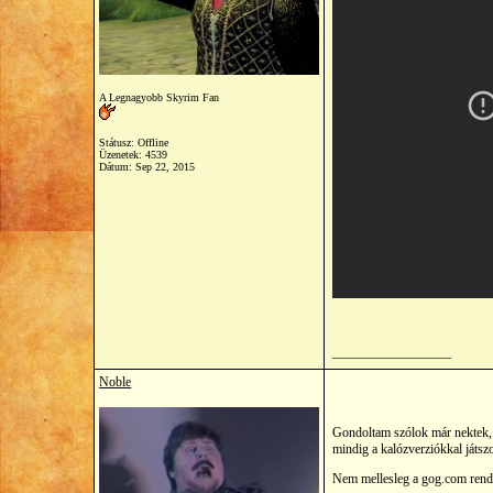
A Legnagyobb Skyrim Fan
Státusz: Offline
Üzenetek: 4539
Dátum:
Sep 22, 2015
__________________
Noble
Gondoltam szólok már nektek
mindig a kalózverziókkal játsz
Nem mellesleg a gog.com rendkí