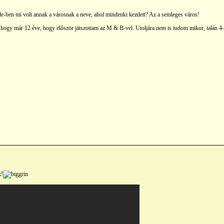
-ben mi volt annak a városnak a neve, ahol mindenki kezdett? Az a semleges város!
a, hogy már 12 éve, hogy először játszottam az M & B-vel. Utoljára nem is tudom mikor, talán 4-
k!