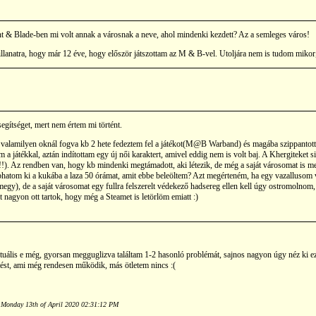
 & Blade-ben mi volt annak a városnak a neve, ahol mindenki kezdett? Az a semleges város!
illanatra, hogy már 12 éve, hogy először játszottam az M & B-vel. Utoljára nem is tudom mikor, 
egítséget, mert nem értem mi történt.
 valamilyen oknál fogva kb 2 hete fedeztem fel a játékot(M@B Warband) és magába szippantott
a játékkal, aztán indítottam egy új női karaktert, amivel eddig nem is volt baj. A Khergiteket 
!!). Az rendben van, hogy kb mindenki megtámadott, aki létezik, de még a saját városomat is m
obhatom ki a kukába a laza 50 órámat, amit ebbe beleöltem? Azt megérteném, ha egy vazallusom 
megy), de a saját városomat egy fullra felszerelt védekező hadsereg ellen kell úgy ostromolno
rt nagyon ott tartok, hogy még a Steamet is letörlöm emiatt :)
tuális e még, gyorsan megguglizva találtam 1-2 hasonló problémát, sajnos nagyon úgy néz ki e
tést, ami még rendesen működik, más ötletem nincs :(
n Monday 13th of April 2020 02:31:12 PM