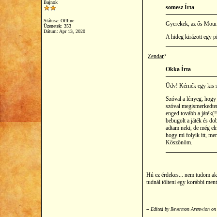
Bajnok
somesz Írta
Státusz: Offline
Gyerekek, az ős Mount
Üzenetek: 353
Dátum:
Apr 13, 2020
A hideg kirázott egy p
Zendar
?
Okka Írta
Üdv! Kérnék egy kis s
Szóval a lényeg, hogy
szóval megismerkedtem 
enged tovább a játék(!
bebugolt a játék és d
adtam neki, de még el
hogy mi folyik itt, me
Köszönöm.
Hú ez érdekes... nem tudom ak
tudnál tölteni egy korábbi men
-- Edited by Revermon Arenwion o