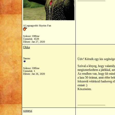
A Legnagyobb Skyrim Fan
Státusz: Offline
Üzenetek: 4539
Dátum:
Jan 27, 2020
Okka
Tanonc
Üdv! Kérnék egy kis segítséget
Szóval a lényeg, hogy valamil
Státusz: Offline
megismerkedtem a játékkal, aztá
Üzenetek: 1
Az rendben van, hogy kb minden
Dátum:
Jan 26, 2020
a laza 50 órámat, amit ebbe be
felszerelt védekező hadsereg e
emiatt :)
Köszönöm.
__________________
somesz