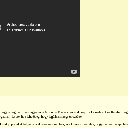
, hogy a
gog.com
-on ingyenes a Mount & Blade az őszi akciójuk alkalmából. Letöltéséhez gog
ogatnak. Tessék itt a lehetőség, hogy legálisan megszerezzétek!
vül jó politikát folytat a játékosokkal szemben, arról nem is beszélve, hogy nagyon jó ajánlat