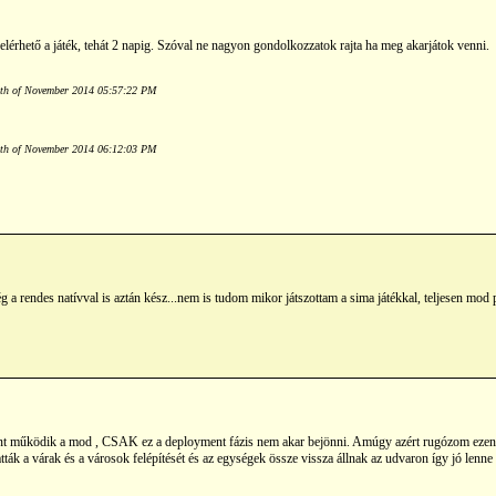
elérhető a játék, tehát 2 napig. Szóval ne nagyon gondolkozzatok rajta ha meg akarjátok venni.
2th of November 2014 05:57:22 PM
2th of November 2014 06:12:03 PM
 a rendes natívval is aztán kész...nem is tudom mikor játszottam a sima játékkal, teljesen mod 
nt működik a mod , CSAK ez a deployment fázis nem akar bejönni. Amúgy azért rugózom ezen 
ák a várak és a városok felépítését és az egységek össze vissza állnak az udvaron így jó lenne h