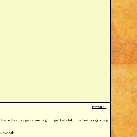
Permalink
 fiók kell, de úgy gondolom megéri regisztrálnotok, mivel sokan úgyis még
aik vannak.