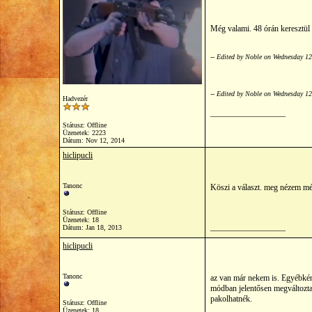
Még valami. 48 órán keresztül 
-- Edited by Noble on Wednesday 1
-- Edited by Noble on Wednesday 1
Hadvezér
__________________
Státusz: Offline
Üzenetek: 2223
Dátum:
Nov 12, 2014
hiclipucli
Tanonc
Köszi a választ. meg nézem még
Státusz: Offline
Üzenetek: 18
__________________
Dátum:
Jan 18, 2013
hiclipucli
Tanonc
az van már nekem is. Egyébké
módban jelentősen megváltoztatt
pakolhatnék.
Státusz: Offline
Üzenetek: 18