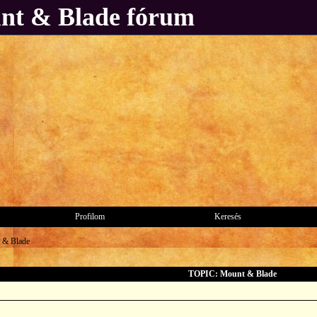
unt & Blade fórum
Profilom
Keresés
 & Blade
TOPIC: Mount & Blade