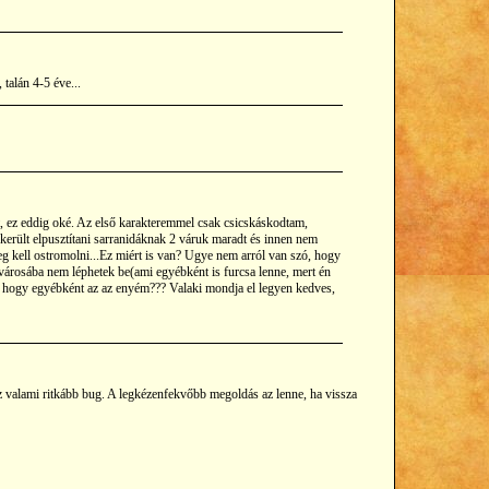
talán 4-5 éve...
, ez eddig oké. Az első karakteremmel csak csicskáskodtam,
sikerült elpusztítani sarranidáknak 2 váruk maradt és innen nem
eg kell ostromolni...Ez miért is van? Ugye nem arról van szó, hogy
városába nem léphetek be(ami egyébként is furcsa lenne, mert én
m, hogy egyébként az az enyém??? Valaki mondja el legyen kedves,
z valami ritkább bug. A legkézenfekvőbb megoldás az lenne, ha vissza