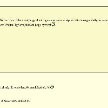
Nekem olyan hibám volt, hogy el lett foglalva az egész térkép, de két ellenséges királyság nem 
sem lehettek. Így arra jutottam, hogy nyertem
t el még. Erre a fejlesztők sem készültek fel.
h of January 2020 01:45:28 PM