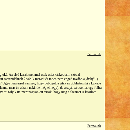
Permalink
ig oké. Az első karakteremmel csak csicskáskodtam, szóval
tani sarranidáknak 2 váruk maradt és innen nem enged tovább a játék(!!!).
an? Ugye nem arról van szó, hogy bebugolt a játék és dobhatom ki a kukába
enne, mert én adtam neki, de még elmegy), de a saját városomat egy fullra
 mi folyik itt, mert nagyon ott tartok, hogy még a Steamet is letörlöm
Permalink