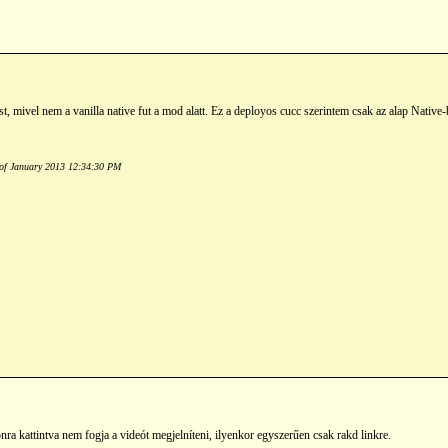
t, mivel nem a vanilla native fut a mod alatt. Ez a deployos cucc szerintem csak az alap Nativ
h of January 2013 12:34:30 PM
a kattintva nem fogja a videót megjelníteni, ilyenkor egyszerűen csak rakd linkre.