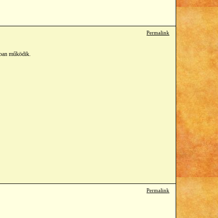
Permalink
e-ban működik.
Permalink