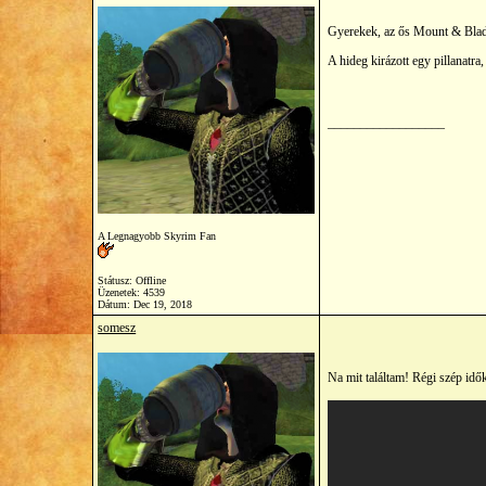
Gyerekek, az ős Mount & Blade
A hideg kirázott egy pillanatr
__________________
A Legnagyobb Skyrim Fan
Státusz: Offline
Üzenetek: 4539
Dátum:
Dec 19, 2018
somesz
Na mit találtam! Régi szép idő