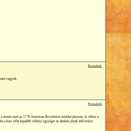
Permalink
párti vagyok.
Permalink
a témán mert az 1776 American Revolution móddal játszom, és ebben a
a a harc előtt legalább néhány egységet az általam jónak itélt helyre