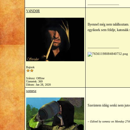
__________________
V4ND0R
Ilyennel még nem találkoztam. 
egyiknek sem földje, katonáik 
__________________
Bajnok
Státusz: Offline
Üzenetek: 369
Dátum:
Jan 28, 2020
somesz
Szerintem idáig senki nem jutot
-- Edited by somesz on Monday 27t
__________________