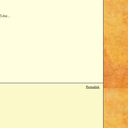
5 éve...
Permalink