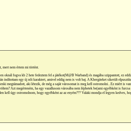
, mert nem értem mi történt.
yen oknál fogva kb 2 hete fedeztem fel a játékot(M@B Warband) és magába szippantott, ez edd
n indítottam egy új női karaktert, amivel eddig nem is volt baj. A Khergiteket sikerült elpusztí
ki megtámadott, aki létezik, de még a saját városomat is meg kell ostromolni...Ez miért is v
leöltem? Azt megérteném, ha egy vazallusom városába nem léphetek be(ami egyébként is furcsa l
llen kell úgy ostromolnom, hogy egyébként az az enyém??? Valaki mondja el legyen kedves, hogy