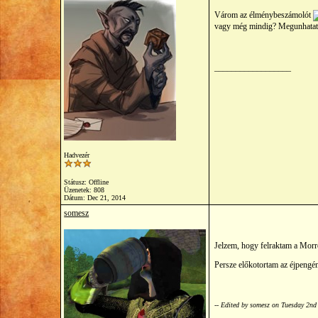
Várom az élménybeszámolót
vagy még mindig? Megunhata
__________________
Hadvezér
Státusz: Offline
Üzenetek: 808
Dátum:
Dec 21, 2014
somesz
Jelzem, hogy felraktam a Morro
Persze előkotortam az éjpengé
-- Edited by somesz on Tuesday 2n