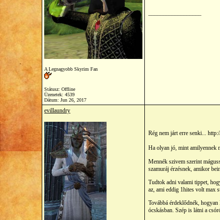
__________________
A Legnagyobb Skyrim Fan
Státusz: Offline
Üzenetek: 4539
Dátum:
Jun 26, 2017
evillaundry
Rég nem járt erre senki... h
Ha olyan jó, mint amilyennek 
Mennék szivem szerint mágussal
szamuráj érzésnek, amikor beind
Tudtok adni valami tippet, ho
az, ami eddig 1hites volt max s
Továbbá érdeklődnék, hogyan le
ócskásban. Szép is látni a csór