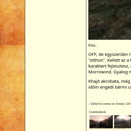
Khm...
OFF, de egyszerűen ne
"otthon". Kellett az 
karaktert fejlesztesz
Morrowind.
 Gyalog 
Khajit akrobata, még
időm engedi bármi upd
-- Edited by somesz on Sunday 12th
Csatolmányok