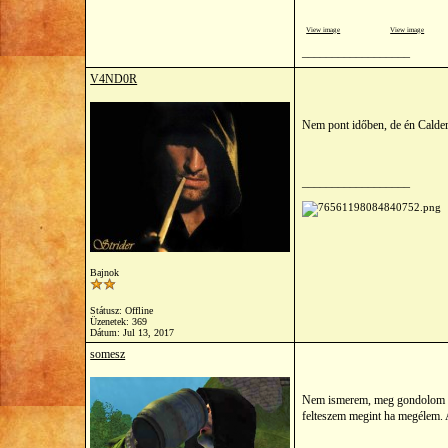
View image
View image
__________________
V4ND0R
Nem pont időben, de én Calder
__________________
Bajnok
Státusz: Offline
Üzenetek: 369
Dátum:
Jul 13, 2017
somesz
Nem ismerem, meg gondolom 
felteszem megint ha megélem. 