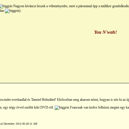
Nagyon kíváncsi leszek a véleményedre, mert a párommal épp a múltkor gondolkodtunk 
tlan
).
You N'wah!
windet overhaullal és Tamriel Rebuilttel! Elsősorban meg akarom nézni, hogyan is néz ki az új 
m, egy négy évvel ezelőtt kiírt DVD-ről.
Francnak van kedve felhúzni megint egy kara
d of December 2014 06:40:11 AM