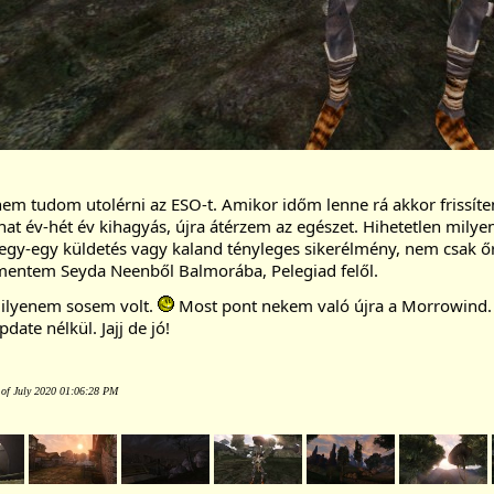
m tudom utolérni az ESO-t. Amikor időm lenne rá akkor frissíteni 
a hat év-hét év kihagyás, újra átérzem az egészet. Hihetetlen mily
, egy-egy küldetés vagy kaland tényleges sikerélmény, nem csak őrü
mentem Seyda Neenből Balmorába, Pelegiad felől.
 ilyenem sosem volt. 
 Most pont nekem való újra a Morrowind. A
ate nélkül. Jajj de jó!
 of July 2020 01:06:28 PM