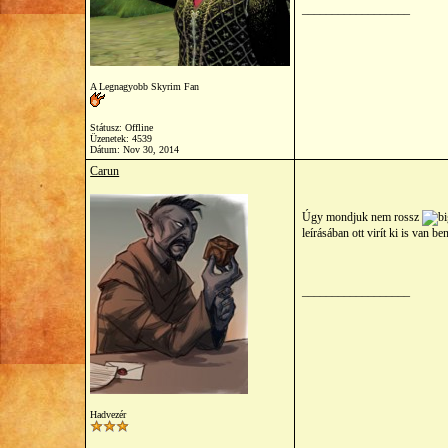
__________________
A Legnagyobb Skyrim Fan
Státusz: Offline
Üzenetek: 4539
Dátum:
Nov 30, 2014
Carun
Úgy mondjuk nem rossz
leírásában ott virít ki is van b
__________________
Hadvezér