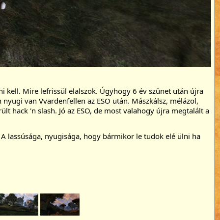
kell. Mire lefrissül elalszok. Úgyhogy 6 év szünet után újra 
en nyugi van Vvardenfellen az ESO után. Mászkálsz, mélázol, 
lt hack 'n slash. Jó az ESO, de most valahogy újra megtalált a 
 lassúsága, nyugisága, hogy bármikor le tudok elé ülni ha 