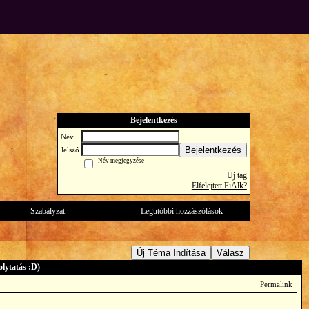
Bejelentkezés
Név
Bejelentkezés
Jelszó
Név megjegyzése
Új tag
Elfelejtett FiĂłk?
Szabályzat
Legutóbbi hozzászólások
Új Téma Indítása
Válasz
lytatás :D)
Permalink