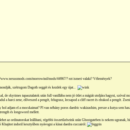
ttp://www.nexusmods.com/morrowind/mods/44967/? ezt ismeri valaki? Vélemények?
mondják, szétrugom Dagoth seggét és kezdek egy újat...
, de skyrimes tapasztalatok után full vanillába nem jó ötlet a mágiát utoljára hagyni, szóval
ul a harci zene, előveszed a pengét, felugrasz, lecsapod a cliff racert és elrakod a pengét. Zseni
gy hol adjam el a mocskaimat? Pl van néhány poros daedric wakizashim, persze a kutya sem hasz
trength és longsword mellett.
het az ordinatorokat leállítani, régebbi összetűzéseink után Ghostgateben is nekem ugranak, 
ó Khajitot indoril kesztyűben nyávogni a kínai daedra cuccairól.