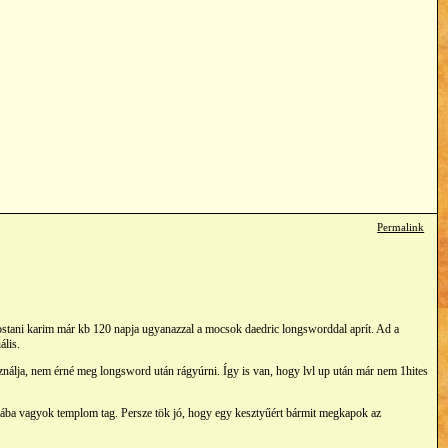
Permalink
 mostani karim már kb 120 napja ugyanazzal a mocsok daedric longsworddal aprít. Ad a
ális.
nálja, nem érné meg longsword után rágyúrni. Így is van, hogy lvl up után már nem 1hites
hiába vagyok templom tag. Persze tök jó, hogy egy kesztyűért bármit megkapok az