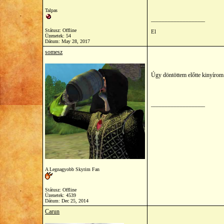
Talpas
__________________
Státusz: Offline
El
Üzenetek: 54
Dátum:
May 28, 2017
somesz
Úgy döntöttem előtte kinyírom 
__________________
A Legnagyobb Skyrim Fan
Státusz: Offline
Üzenetek: 4539
Dátum:
Dec 25, 2014
Carun