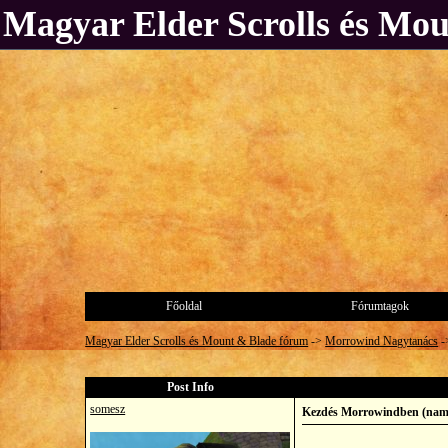
Magyar Elder Scrolls és Mo
Főoldal
Fórumtagok
Magyar Elder Scrolls és Mount & Blade fórum
->
Morrowind Nagytanács
-
Post Info
somesz
Kezdés Morrowindben (nameg