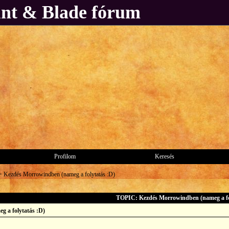
unt & Blade fórum
Profilom
Keresés
>
Kezdés Morrowindben (nameg a folytatás :D)
TOPIC: Kezdés Morrowindben (nameg a fo
 a folytatás :D)