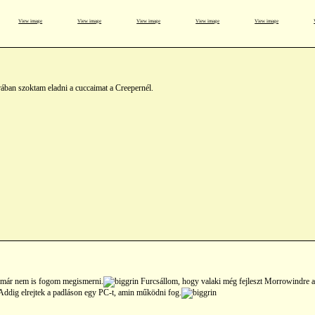
View image
View image
View image
View image
View image
ában szoktam eladni a cuccaimat a Creepernél.
már nem is fogom megismerni.
Furcsállom, hogy valaki még fejleszt Morrowindre a
Addig elrejtek a padláson egy PC-t, amin működni fog.