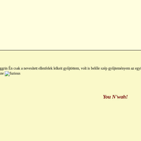
Én csak a nevesített ellenfelek lelkeit gyűjtöttem, volt is belőle szép gyűjteményem az e
enne
You N'wah!